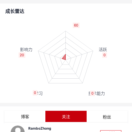
者
成长雷达
我
60
的
我
博
的
我
20
0
客
论
的
我
坛
圈
的
我
0
0
子
直
的
我
我
播
活
的
博客
关注
粉丝
我
动
关
的
RamboZhong