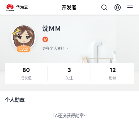
开发者
返
沈ＭＭ
回
Lv.2
更多个人资料
80
3
12
个
成长值
关注
粉丝
我
人
个人勋章
的
主
TA还没获得勋章~
开
页
发