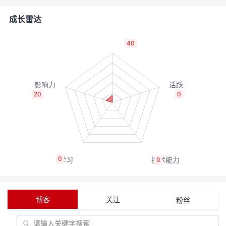
的
Programs
发
者
成长雷达
支
者
我
40
持
学
的
我
我
堂
博
的
我
20
0
的
我
客
论
的
我
我
技
的
坛
圈
的
我
的
我
0
0
术
云
子
直
的
我
课
的
我
支
声
播
活
的
程
认
的
我
博客
关注
粉丝
持
建
动
关
证
实
的