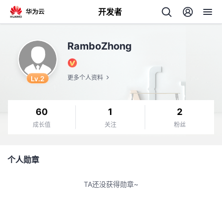
开发者
返
RamboZhong
回
Lv.2
更多个人资料
60
1
2
个
成长值
关注
粉丝
我
人
个人勋章
我
的
主
TA还没获得勋章~
我
的
开
页
我
的
开
发