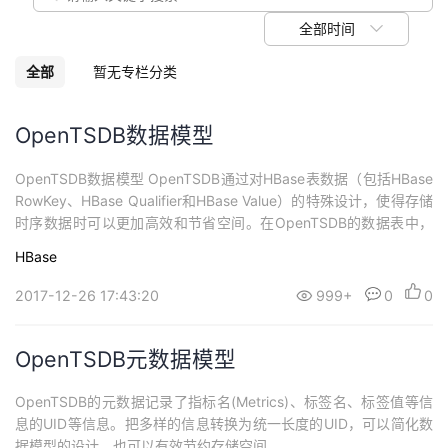
议
注
验
收
全部时间
藏
全部
暂无专栏分类
OpenTSDB数据模型
OpenTSDB数据模型 OpenTSDB通过对HBase表数据（包括HBase
RowKey、HBase Qualifier和HBase Value）的特殊设计，使得存储
时序数据时可以更加高效和节省空间。在OpenTSDB的数据表中，
存在两种类型的数据：指标（metrics）数据和注释（Annotation）
HBase
数据。这两种类型的数据有不同的结构设计。【说明
2017-12-26 17:43:20
999+
0
0
OpenTSDB元数据模型
OpenTSDB的元数据记录了指标名(Metrics)、标签名、标签值等信
息的UID等信息。把多样的信息转换为统一长度的UID，可以简化数
据模型的设计，也可以有效节约存储空间。