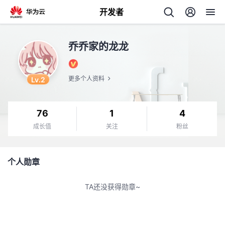
开发者
返
乔乔家的龙龙
回
Lv.2
更多个人资料
76
1
4
个
成长值
关注
粉丝
我
人
个人勋章
我
的
主
TA还没获得勋章~
我
的
开
页
我
的
开
发