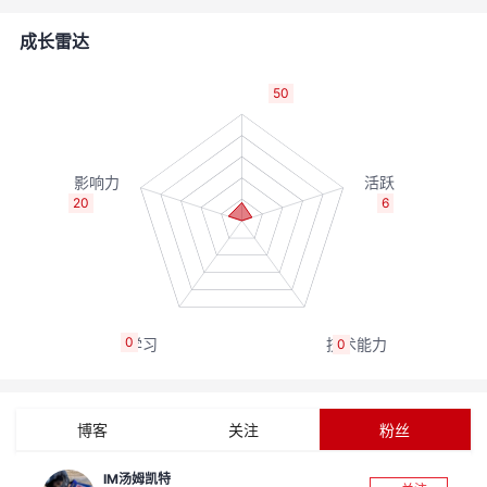
的
Programs
发
者
成长雷达
支
者
我
50
持
学
的
我
我
堂
博
的
我
20
6
的
我
客
论
的
我
我
技
的
坛
圈
的
我
的
我
0
0
术
云
子
直
的
我
课
的
我
支
声
播
活
的
程
认
的
我
博客
关注
粉丝
持
建
动
关
证
实
的
IM汤姆凯特