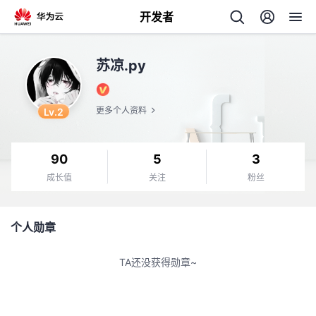
开发者
返
苏凉.py
回
Lv.2
更多个人资料
90
5
3
个
成长值
关注
粉丝
我
人
个人勋章
的
主
TA还没获得勋章~
开
页
发