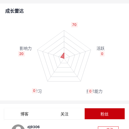
者
成长雷达
我
70
的
我
博
的
我
20
0
客
论
的
我
坛
圈
的
我
0
0
子
直
的
我
我
播
活
的
博客
关注
粉丝
我
动
关
的
dj9306