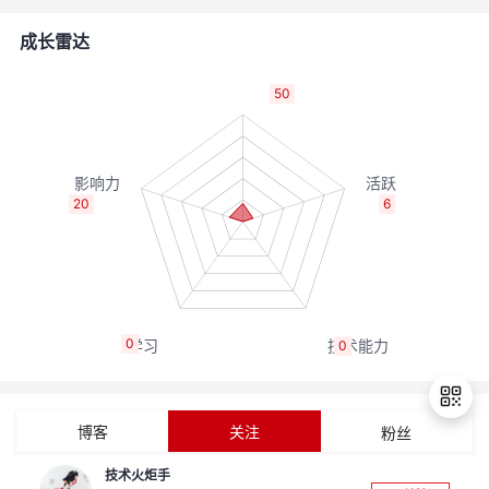
的
Programs
发
者
成长雷达
支
者
我
50
持
学
的
我
我
堂
博
的
我
20
6
的
我
客
论
的
我
我
技
的
坛
圈
的
我
的
我
0
0
术
云
子
直
的
我
课
的
我
支
声
播
活
的
程
认
的
我
博客
关注
粉丝
持
建
动
关
证
实
的
技术火炬手
退