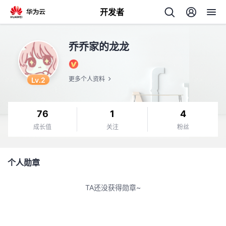
开发者
返
乔乔家的龙龙
回
Lv.2
更多个人资料
76
1
4
个
成长值
关注
粉丝
我
人
个人勋章
我
的
主
TA还没获得勋章~
我
的
开
页
我
的
开
发