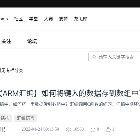
rams
社区
学堂
大赛
支持
茶思屋
关注
论坛
暂无专栏分类
式ARM汇编】如何将键入的数据存到数组中
汇编中，如何将一串数据传到数组中？汇编调用C函数的练习、汇编中循环
据结构
汇编语言
2022-04-24 09:13:50
10980
0
1
凯特