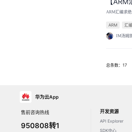
【ARM
ARM汇编求绝
ARM
汇
IM汤姆
总条数：17
华为云App
开发资源
售前咨询热线
API Explorer
950808转1
SDK中心