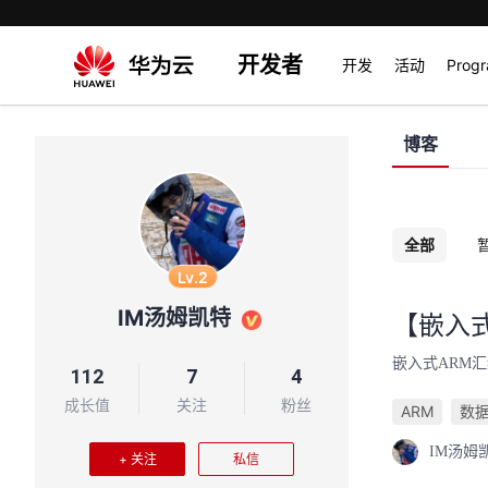
开发者
开发
活动
Prog
博客
全部
Lv.2
IM汤姆凯特
【嵌入
嵌入式ARM
112
7
4
成长值
关注
粉丝
ARM
数
IM汤姆
+ 关注
私信