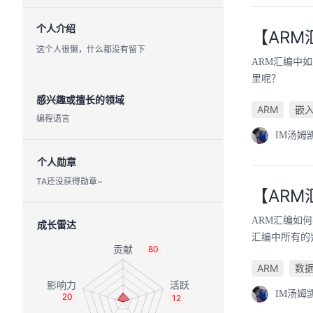
个人介绍
【AR
这个人很懒，什么都没有留下
ARM汇编中
里呢？
感兴趣或擅长的领域
ARM
嵌
编程语言
IM汤姆
个人勋章
TA还没获得勋章~
【AR
ARM汇编如
成长雷达
汇编中所有的
80
ARM
数
IM汤姆
20
12