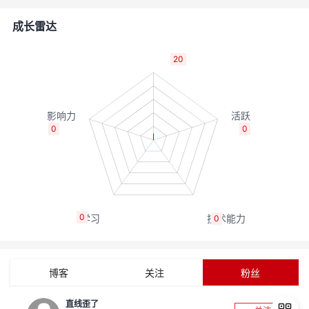
的
Programs
发
者
成长雷达
支
者
我
20
持
学
的
我
我
堂
博
的
我
0
0
的
我
客
论
的
我
我
技
的
坛
圈
的
我
的
我
0
0
术
云
子
直
的
我
课
的
我
支
声
播
活
的
程
认
的
我
博客
关注
粉丝
持
建
动
关
证
实
的
直线歪了