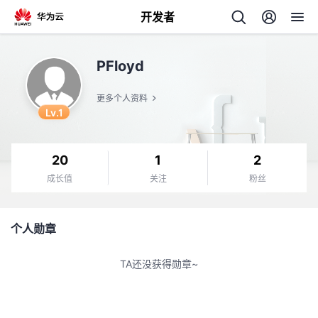
开发者
返
PFloyd
回
更多个人资料
Lv.1
20
1
2
个
成长值
关注
粉丝
我
人
个人勋章
我
的
主
TA还没获得勋章~
我
的
开
页
我
的
开
发