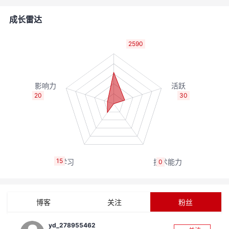
者
成长雷达
我
2590
的
我
博
的
我
20
30
客
论
的
我
坛
圈
的
我
15
0
子
直
的
我
我
播
活
的
博客
关注
粉丝
我
动
关
的
yd_278955462