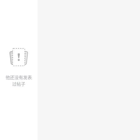
我
注
的
开
的
Programs
发
支
者
持
学
我
堂
他还没有发表
的
我
我
过帖子
技
的
的
我
术
云
课
的
我
支
声
程
认
的
我