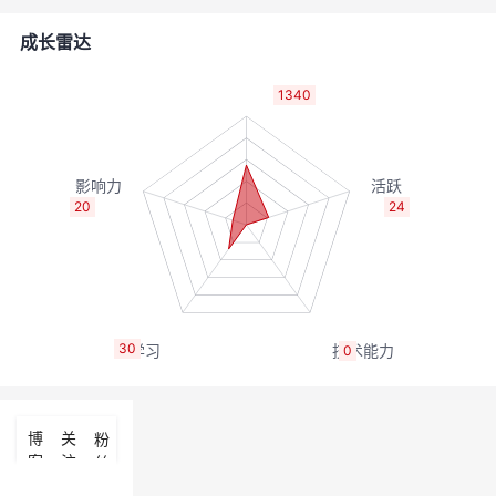
者
成长雷达
我
1340
的
我
博
的
我
20
24
客
论
的
我
坛
圈
的
我
30
0
子
直
的
我
我
播
活
的
博
关
粉
客
注
丝
我
动
关
的