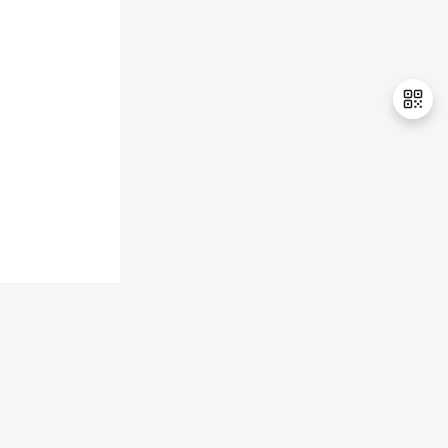
持
建
证
实
的
议
验
收
藏
退
出
登
录