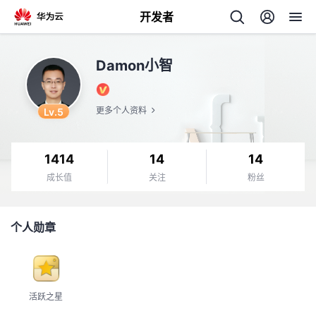
开发者
返
Damon小智
回
Lv.5
更多个人资料
1414
14
14
个
成长值
关注
粉丝
我
人
个人勋章
的
主
开
页
活跃之星
发