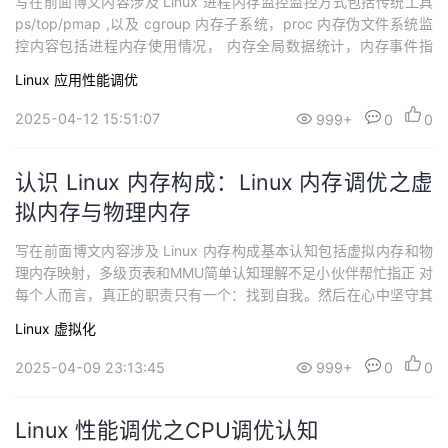
写在前面博文内容涉及 Linux 进程内存监控监控方式包括传统工具
ps/top/pmap ,以及 cgroup 内存子系统，proc 内存伪文件系统监
控内容包括进程内存使用情况， 内存全局数据统计，内存事件指
标，以及进程内存段数据监控理解不足小伙伴帮忙指正 :),生活加油
Linux
应用性能调优
我看远山，远山悲悯持续分享技术干货，感兴趣小伙伴可以关注下 ^
_^监控进程的内存使用量这里分析的工具主要是原生工具，后...
2025-04-12 15:51:07
999+
0
0
认识 Linux 内存构成：Linux 内存调优之虚
拟内存与物理内存
写在前面博文内容涉及 Linux 内存构成基本认知包括虚拟内存和物
理内存映射，多级页表和MMU简单认知理解不足小伙伴帮忙指正 对
每个人而言，真正的职责只有一个：找到自我。然后在心中坚守其
一生，全心全意，永不停息。所有其它的路都是不完整的，是人的
Linux
虚拟化
逃避方式，是对大众理想的懦弱回归，是随波逐流，是对内心的恐
惧 ——赫尔曼·黑塞《德米安》认识 Linux 内存构成：虚拟内存与物
2025-04-09 23:13:45
999+
0
0
理内存计算机中的进程小...
Linux 性能调优之CPU调优认知