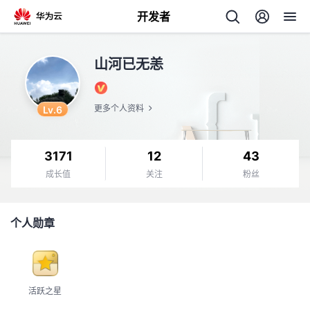
开发者
返
山河已无恙
回
Lv.6
更多个人资料
3171
12
43
个
成长值
关注
粉丝
我
人
个人勋章
我
的
主
我
的
开
页
活跃之星
我
的
开
发