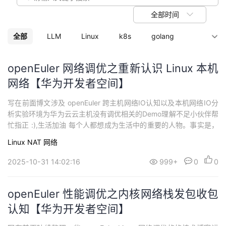
议
注
验
收
全部时间
藏
全部
LLM
Linux
k8s
golang
python
openEuler 网络调优之重新认识 Linux 本机
网络【华为开发者空间】
写在前面博文涉及 openEuler 跨主机网络IO认知以及本机网络IO分
析实验环境为华为云云主机没有调优相关的Demo理解不足小伙伴帮
忙指正 :),生活加油 每个人都想成为生活中的重要的人物。事实是，
不论他们多么重要，总会出现更重要的人，人们很计较这件事。他
Linux
NAT
网络
们没有意识到，别人是否看重你，根本不重要。重要的是自信，一
旦有了自信，人就会赢得一切。—塞缪尔·克罗瑟斯 一、跨主机网络I
2025-10-31 14:02:16
999+
0
0
O认知在传...
openEuler 性能调优之内核网络栈发包收包
认知【华为开发者空间】