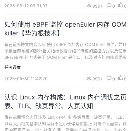
^_^使用 BPF 分析 Linux 内...
2025-06-12 09:31:07
999+
0
0
如何使用 eBPF 监控 openEuler 内存 OOM
killer【华为根技术】
写在前面博文内容涉及 使用 eBPF 监控内存 OOM killer 事件，并且
采集当前系统的部分相关指标数据介绍了传统的监控方式以及使用
BPF/eBPF 的方式关于 OOM killer 是什么，以及对应的内核调优参
数，博客没有涉及理解不足小伙伴帮忙指正 :),生活加油 知不可乎骤
任务调度
得，托遗响于悲风 —《赤壁赋》持续分享技术干货，感兴趣小伙伴
可以关注下 ^_^下面实验用的 Linux 环...
2025-05-30 11:42:20
999+
0
0
认识 Linux 内存构成：Linux 内存调优之页
表、TLB、缺页异常、大页认知
写在前面博文内容涉及 Linux 内存中 多级页表，缺页异常，TLB，
以及大页相关基本认知理解不足小伙伴帮忙指正 对每个人而言，真
正的职责只有一个：找到自我。然后在心中坚守其一生，全心全