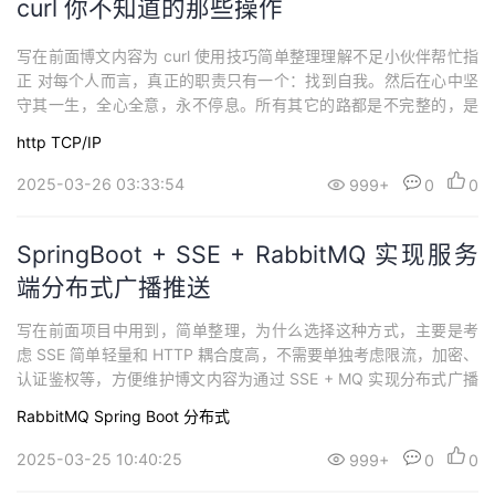
curl 你不知道的那些操作
写在前面博文内容为 curl 使用技巧简单整理理解不足小伙伴帮忙指
正 对每个人而言，真正的职责只有一个：找到自我。然后在心中坚
守其一生，全心全意，永不停息。所有其它的路都是不完整的，是
人的逃避方式，是对大众理想的懦弱回归，是随波逐流，是对内心
http
TCP/IP
的恐惧 ——赫尔曼·黑塞《德米安》 curlcurl是用于从服务器传输数
据或将数据传输到服务器的工具。它支持以下协议：DICT，FILE，
2025-03-26 03:33:54
999+
0
0
FTP，FT...
SpringBoot + SSE + RabbitMQ 实现服务
端分布式广播推送
写在前面项目中用到，简单整理，为什么选择这种方式，主要是考
虑 SSE 简单轻量和 HTTP 耦合度高，不需要单独考虑限流，加密、
认证鉴权等，方便维护博文内容为通过 SSE + MQ 实现分布式广播
推送，当然考虑成本问题，这里的 MQ 也可以使用 redis 发布订阅
RabbitMQ
Spring Boot
分布式
模式理解不足小伙伴帮忙指正 :),生活加油 我看远山，远山悲悯持续
分享技术干货，感兴趣小伙伴可以关注下 ^_^实现逻辑简单说...
2025-03-25 10:40:25
999+
0
0