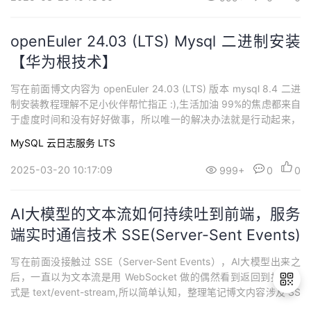
改变现状的最佳方式持续分享技术干货，感兴趣小伙...
openEuler 24.03 (LTS) Mysql 二进制安装
【华为根技术】
写在前面博文内容为 openEuler 24.03 (LTS) 版本 mysql 8.4 二进
制安装教程理解不足小伙伴帮忙指正 :),生活加油 99%的焦虑都来自
于虚度时间和没有好好做事，所以唯一的解决办法就是行动起来，
认真做完事情，战胜焦虑，战胜那些心里空荡荡的时刻，而不是选
MySQL
云日志服务 LTS
择逃避。不要站在原地想象困难，行动永远是改变现状的最佳方式
使用的环境┌──[root@liruilongs.git...
2025-03-20 10:17:09
999+
0
0
AI大模型的文本流如何持续吐到前端，服务
端实时通信技术 SSE(Server-Sent Events)
认知
写在前面没接触过 SSE（Server-Sent Events），AI大模型出来之
后，一直以为文本流是用 WebSocket 做的偶然看到返回到报文格
式是 text/event-stream,所以简单认知，整理笔记博文内容涉及 SS
E 认知，以及对应的 Demo理解不足小伙伴帮忙指正 :),生活加油 9