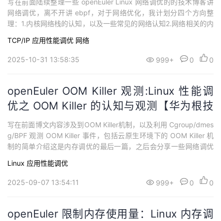
写在前面陆续整理一些 openEuler Linux 网络调优的的技术博客讲
网络调优，离不开讲 ebpf，对于网络优化，我计划分四个方向整
理：1.内核网络栈的认知，以及一些常见的网络认知2.网络相关的内
核参数优化以及监控指标认知3.BPF/eBPF 对于网络的性能监控与调
TCP/IP
应用性能调优
网络
优4.容器网络/软件定义网络SDN，云原生组网认知有其他小伙伴想
了解的方向欢迎留言，本篇博客是第一部分，内核网络栈的认知...
2025-10-31 13:58:35
999+
0
0
openEuler OOM Killer 观测:Linux 性能调
优之 OOM Killer 的认知与观测【华为根技
术】
写在前面博文内容涉及到OOM Killer机制，以及利用 Cgroup/dmes
g/BPF 观测 OOM Killer 事件，包括云原生环境下的 OOM Killer 机
制的简单介绍这是内存调优的最后一篇，之后会分享一些网络调优
相关内容理解不足小伙伴帮忙指正 :),生活加油 我不再将这个世界与
Linux
应用性能调优
我所期待的，塑造的圆满世界比较照，而是接受这个世界，爱它，
属于它。 — 《悉达多》持续分享技术干货...
2025-09-07 13:54:11
999+
0
0
openEuler 限制内存使用量：Linux 内存调