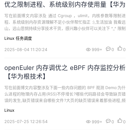
优之限制进程、系统级别内存使用量【华为
根技术】
写在前面博文内容涉及 通过 Cgroup ，ulimit，内核参数等限制进
程、系统级别内存资源理解不足小伙伴帮忙指正 :),生活加油 我看远
山，远山悲悯持续分享技术干货，感兴趣小伙伴可以关注下 ^_^ 限制
内存使用量今天和小伙伴分享一些openEuler Linux 内存限制相关知
Linux
任务调度
识，主要涉及如何配置以及什么情况下需要配置，我们知道内存属
于不可压缩资源，当没有那么多的物理内存可以映射，进程...
2025-08-04 11:20:24
999+
0
0
openEuler 内存调优之 eBPF 内存监控分析
【华为根技术】
写在前面博文内容整涉及下面一些内存问题的 BPF 观测 Demo:为什
么进程的物理内存占用(RSS)不停增长?哪些代码路径会导致缺页错
误的发生,缺页错误来自哪些文件?大页的缺页错误来着那些进程,频
率统计哪些进程阻塞于页换入操作，那些存在直接回收延迟?全系统
Linux
范围内创建了哪些内存映射,哪些应用程序代码路径正在申请内存分
配?内存溢出(OOM Kil)事件发生时系统状态如何?是否有分配一段时
2025-07-25 12:26:54
999+
0
0
间后还...