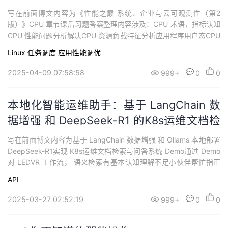
写在前面博文内容为《性能之巅 系统、企业与云可观测性（第2
版）》CPU 章节课后习题答案整理内容涉及：CPU 术语，指标认知
CPU 性能问题分析解决CPU 资源负载特征分析应用程序用户态CPU
用量分析理解不足小伙伴帮忙指正 对每个人而言，真正的职责只有
Linux
任务调度
应用性能调优
一个：找到自我。然后在心中坚守其一生，全心全意，永不停息。
所有其它的路都是不完整的，是人的逃避方式，是对大众理想的懦
2025-04-09 07:58:58
999+
0
0
弱回归，是随波逐流，是对...
本地化智能运维助手：基于 LangChain 数
据增强 和 DeepSeek-R1 的K8s运维文档检
索与问答系统 Demo
写在前面博文内容为基于 LangChain 数据增强 和 Ollams 本地部署
DeepSeek-R1实现 K8s运维文档检索与问答系统 Demo通过 Demo
对 LEDVR 工作流， 语义检索有基本认知理解不足小伙伴帮忙指正
:),生活加油 我看远山，远山悲悯持续分享技术干货，感兴趣小伙伴
API
可以关注下 ^_^Ollama 部署 DeepSeek-R1过 Ollama 在本地部署 D
eep...
2025-03-27 02:52:19
999+
0
0