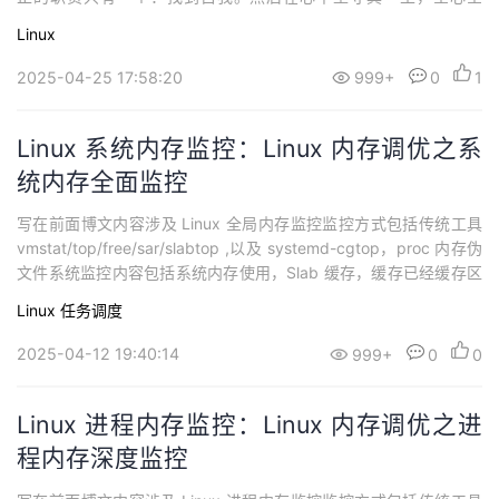
意，永不停息。所有其它的路都是不完整的，是人的逃避方式，是
Linux
对大众理想的懦弱回归，是随波逐流，是对内心的恐惧 ——赫尔曼·
黑塞《德米安》认识 Linux 内存构成：Linux 内存调优之页表、TL
2025-04-25 17:58:20
999+
0
1
B、大页认知上...
Linux 系统内存监控：Linux 内存调优之系
统内存全面监控
写在前面博文内容涉及 Linux 全局内存监控监控方式包括传统工具
vmstat/top/free/sar/slabtop ,以及 systemd-cgtop，proc 内存伪
文件系统监控内容包括系统内存使用，​Slab 缓存，缓存已经缓存区
活跃非活跃内存监控理解不足小伙伴帮忙指正 :),生活加油 所谓百年
Linux
任务调度
功名、千秋霸业、万古流芳，与一件事情相比，其实算不了什么。
这件事情就是——用你喜欢的方...
2025-04-12 19:40:14
999+
0
0
Linux 进程内存监控：Linux 内存调优之进
程内存深度监控