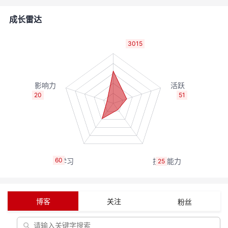
的
Programs
发
者
成长雷达
支
者
我
3015
持
学
的
我
我
堂
博
的
我
20
51
的
我
客
论
的
我
我
技
的
坛
圈
的
我
的
我
60
25
术
云
子
直
的
我
课
的
我
支
声
播
活
的
程
认
的
我
博客
关注
粉丝
持
建
动
关
证
实
的