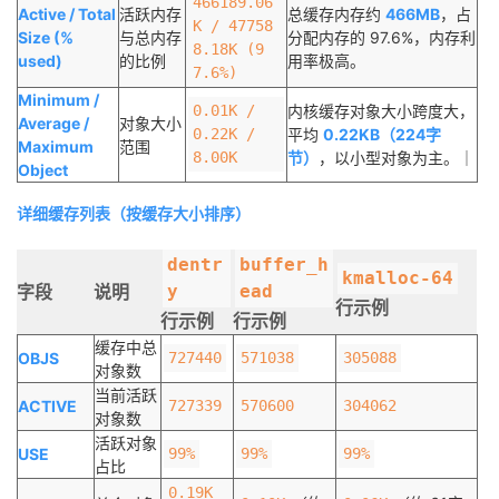
466189.06
Active / Total
活跃内存
总缓存内存约
466MB
，占
K / 47758
Size (%
与总内存
分配内存的 97.6%，内存利
8.18K (9
used)
的比例
用率极高。
7.6%)
Minimum /
0.01K /
内核缓存对象大小跨度大，
Average /
对象大小
0.22K /
平均
0.22KB（224字
Maximum
范围
8.00K
节）
，以小型对象为主。｜
Object
详细缓存列表（按缓存大小排序）
dentr
buffer_h
kmalloc-64
字段
说明
y
ead
行示例
行示例
行示例
缓存中总
OBJS
727440
571038
305088
对象数
当前活跃
ACTIVE
727339
570600
304062
对象数
活跃对象
USE
99%
99%
99%
占比
0.19K