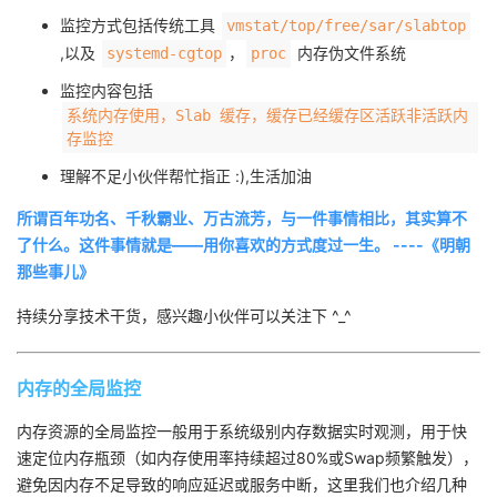
监控方式包括传统工具
vmstat/top/free/sar/slabtop
者
,以及
，
内存伪文件系统
systemd-cgtop
proc
监控内容包括
我
系统内存使用，​Slab 缓存，缓存已经缓存区活跃非活跃内
存监控
的
我
理解不足小伙伴帮忙指正 :),生活加油
博
的
我
所谓百年功名、千秋霸业、万古流芳，与一件事情相比，其实算不
了什么。这件事情就是——用你喜欢的方式度过一生。 ----《明朝
客
论
的
我
那些事儿》
坛
圈
的
我
持续分享技术干货，感兴趣小伙伴可以关注下 ^_^
子
直
的
我
内存的全局监控
我
播
活
的
内存资源的全局监控一般用于系统级别内存数据实时观测，用于快
速定位内存瓶颈（如内存使用率持续超过80%或Swap频繁触发），
我
动
关
的
避免因内存不足导致的响应延迟或服务中断，这里我们也介绍几种