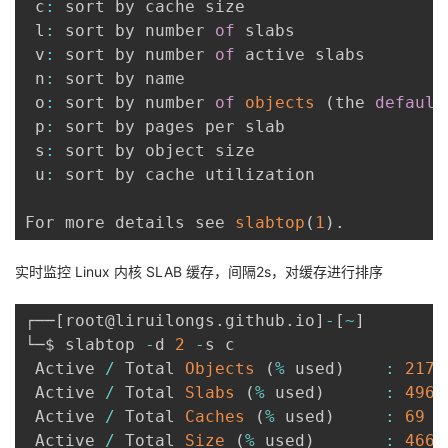
 c
:
 sort by cache size

 l
:
 sort by number 
of
 slabs

 v
:
 sort by number 
of
 active slabs

 n
:
 sort by name

 o
:
 sort by number 
of
objects
(
the 
default
 p
:
 sort by pages per slab

 s
:
 sort by object size

 u
:
 sort by cache utilization

For more details see 
slabtop
(
1
)
.
实时监控 Linux 内核 ​​SLAB 缓存​​，间隔2s，对缓存进行排序
┌──
[
root@liruilongs
.
github
.
io
]
-
[
~
]
└─$ slabtop 
-
d 
2
-
s c

 Active 
/
 Total 
Objects
(
%
 used
)
:
2172
 Active 
/
 Total 
Slabs
(
%
 used
)
:
4964
 Active 
/
 Total 
Caches
(
%
 used
)
:
69
/
 Active 
/
 Total 
Size
(
%
 used
)
:
4661