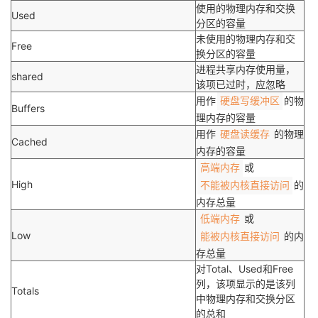
使用的物理内存和交换
Used
分区的容量
未使用的物理内存和交
Free
换分区的容量
进程共享内存使用量，
shared
该项已过时，应忽略
用作
的物
硬盘写缓冲区
Buffers
理内存的容量
用作
的物理
硬盘读缓存
Cached
内存的容量
或
高端内存
High
的
不能被内核直接访问
内存总量
或
低端内存
Low
的内
能被内核直接访问
存总量
对Total、Used和Free
列，该项显示的是该列
Totals
中物理内存和交换分区
的总和