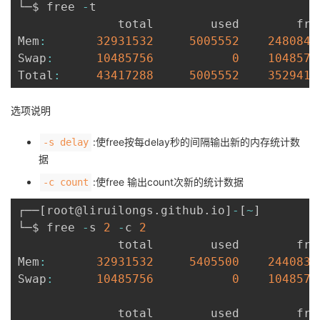
└─$ free 
-
t

              total        used        fre
Mem
:
32931532
5005552
2480844
Swap
:
10485756
0
1048575
Total
:
43417288
5005552
3529419
选项说明
:使free按每delay秒的间隔输出新的内存统计数
-s delay
据
:使free 输出count次新的统计数据
-c count
┌──
[
root@liruilongs
.
github
.
io
]
-
[
~
]
└─$ free 
-
s 
2
-
c 
2
              total        used        fre
Mem
:
32931532
5405500
2440837
Swap
:
10485756
0
1048575
              total        used        fre