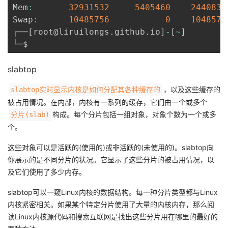
Mem
:
32931532
5405460
2440838
Swap
:
10485756
0
1048575
┌──
[
root@liruilongs
.
github
.
io
]
-
[
~
]
slabtop
，以及这些缓存的
slabtop实时显示内核是如何分配其各种缓存的
被占用情况。在内部，内核有一系列的缓存，它们由一个或多个
构成。每个分片包括一组对象，对象个数为一个或多
分片(slab)
个。
这些对象可以是活跃的(使用的)或非活跃的(未使用的)。slabtop向
你展示的是不同分片的状况。它显示了这些分片的被占用情况，以
及它们使用了多少内存。
slabtop可以一窥Linux内核的数据结构。每一种分片类型都与Linux
内核紧密相关。如果某个特定分片使用了大量的内核内存，那么阅
读Linux内核源代码和搜索互联网是找出这些分片用在哪里的最好的