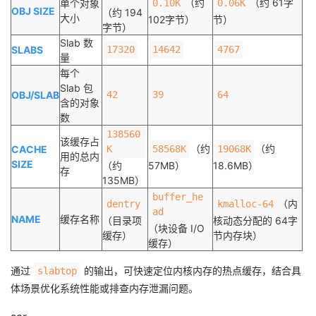
（约
（约 61字
单个对象
0.10K
0.06K
OBJ SIZE
（约 194
大小
102字节）
节）
字节）
Slab 数
SLABS
17320
14642
4767
量
每个
Slab 包
OBJ/SLAB
42
39
64
含的对象
数
138560
该缓存占
（约
（约
CACHE
K
58568K
19068K
用的总内
SIZE
（约
57MB）
18.6MB）
存
135MB）
buffer_he
（内
dentry
kmalloc-64
ad
NAME
缓存名称
（目录项
核动态分配的 64字
（块设备 I/O
缓存）
节内存块）
缓存）
通过
的输出，可快速定位内核内存的热点缓存，结合具
slabtop
体场景优化系统性能或排查内存泄漏问题。