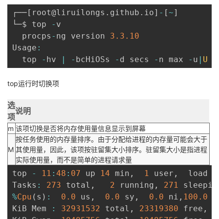
┌──
[
root@liruilongs
.
github
.
io
]
-
[
~
]
└─$ top 
-
v

  procps
-
ng version 
3.3
.10
Usage
:
  top 
-
hv 
|
-
bcHiOSs 
-
d secs 
-
n max 
-
u
|
U
 u
top运行时切换项
选
说明
项
m
该项切换是否将内存使用量信息显示到屏幕
按任务使用的内存量排序。由于分配给进程的内存量可能会大于
M
其使用量，因此，该项按驻留集大小排序。驻留集大小是指进程
实际使用量，而不是简单的进程请求量
top 
-
11
:
48
:
07
 up 
14
 min
,
1
 user
,
  load a
Tasks
:
273
 total
,
2
 running
,
271
 sleepin
%
Cpu
(
s
)
:
0.0
 us
,
0.0
 sy
,
0.0
 ni
,
100.0
 i
KiB Mem 
:
32931532
 total
,
23319380
 free
,