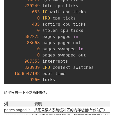
220249
 idle cpu ticks

653
IO
-
wait cpu ticks

0
IRQ
 cpu ticks

435
 softirq cpu ticks

0
 stolen cpu ticks

682275
 pages paged 
in
83668
 pages paged out

0
 pages swapped 
in
0
 pages swapped out

907353
 interrupts

828939
CPU
 context switches

1658547198
 boot time

9260
这里只看一下不熟悉的指标
列
说明
pages paged in
从硬盘读人系统缓冲区的内存总量(单位为页)