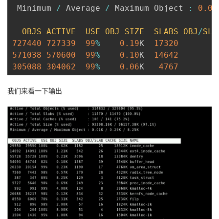
 Minimum 
/
 Average 
/
 Maximum Object 
:
0.01
OBJS
ACTIVE
USE
OBJ
SIZE
SLABS
OBJ
/
SLA
727440
727339
99
%
0.19
K  
17320
4
571038
570600
99
%
0.10
K  
14642
3
305088
304062
99
%
0.06
K   
4767
6
我们来看一下输出