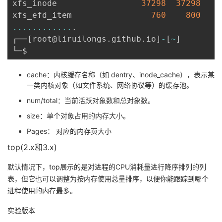
xfs_inode                 
37298
37298
xfs_efd_item                
760
800
...
...
...
...
.
┌──
[
root@liruilongs
.
github
.
io
]
-
[
~
]
cache：内核缓存名称（如 dentry、inode_cache），表示某
一类内核对象（如文件系统、网络协议等）的缓存池。
num/total：当前活跃对象数和总对象数。
size：单个对象占用的内存大小。
Pages： 对应的内存页大小
top(2.x和3.x)
默认情况下，top展示的是对进程的CPU消耗量进行降序排列的列
表，但它也可以调整为按内存使用总量排序，以便你能跟踪到哪个
进程使用的内存最多。
实验版本