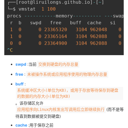
┌──
[
root@liruilongs
.
github
.
io
]
-
[
~
]
└─$ vmstat  
1
100
procs 
--
--
--
--
--
-
memory
--
--
--
--
--
--
-
swap
-
 r  b   swpd   free   buff  cache   si   s
1
0
0
23365320
3104
962048
0
1
0
0
23365164
3104
962088
0
0
0
0
23364900
3104
962088
0
^
C
swpd
:当前
交换到硬盘的内存总量
free
:
未被操作系统或应用程序使用的物理内存总量
buff
:
系统缓冲区大小(单位为KB)，或用于存放等待保存到硬盘
的数据的内存大小(单位为KB)
。该存储区允许
(而不是等
应用程序向Linux内核发出写调用后立即继续执行
待直到数据被提交到硬盘)
cache
:用于保存之前