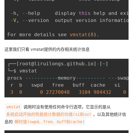
-
h
,
--
help     display 
this
 help and exit

-
V
,
--
version  output version information 
For more details see 
vmstat
(
8
)
.
这里我们只看 vmstat提供的内存相关统计信息
┌──
[
root@liruilongs
.
github
.
io
]
-
[
~
]
└─$ vmstat

procs 
--
--
--
--
--
-
memory
--
--
--
--
--
--
-
swap
-
 r  b   swpd   free   buff  cache   si   s
3
0
0
27270048
3104
984432
0
调用时没有使用任何命令行选项，它显示的是从
vmstat
，以及其他统计信
系统启动开始的性能统计数据的均值(si和so)
息的
瞬时值(swpd、free、buff和cache)