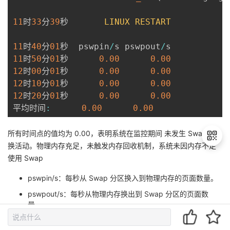
11
时
33
分
39
秒       
LINUX
RESTART
11
时
40
分
01
秒  pswpin
/
s pswpout
/
11
时
50
分
01
秒      
0.00
0.00
12
时
00
分
01
秒      
0.00
0.00
12
时
10
分
01
秒      
0.00
0.00
12
时
20
分
01
秒      
0.00
0.00
平均时间
:
0.00
0.00
所有时间点的值均为 0.00，表明系统在监控期间 ​​未发生 Swap 交
换活动​​。物理内存充足，未触发内存回收机制，系统未因内存不足
使用 Swap
退
​​pswpin/s​​：每秒从 Swap 分区换入到物理内存的页面数量。
出
​pswpout/s​​：每秒从物理内存换出到 Swap 分区的页面数
登
量。
录
内存分页与缺页统计