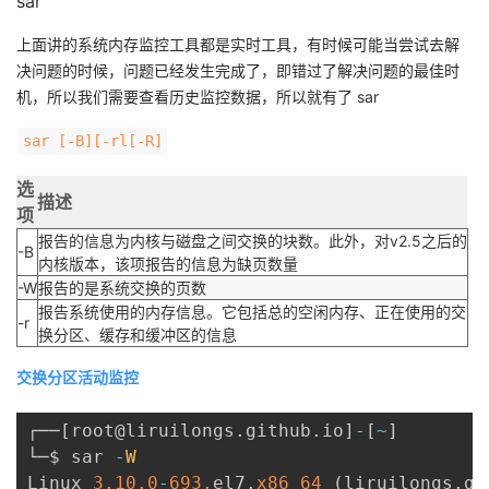
sar
上面讲的系统内存监控工具都是实时工具，有时候可能当尝试去解
决问题的时候，问题已经发生完成了，即错过了解决问题的最佳时
机，所以我们需要查看历史监控数据，所以就有了 sar
sar [-B][-rl[-R]
选
描述
项
报告的信息为内核与磁盘之间交换的块数。此外，对v2.5之后的
-B
内核版本，该项报告的信息为缺页数量
-W
报告的是系统交换的页数
报告系统使用的内存信息。它包括总的空闲内存、正在使用的交
-r
换分区、缓存和缓冲区的信息
交换分区活动监控
┌──
[
root@liruilongs
.
github
.
io
]
-
[
~
]
└─$ sar 
-
W
Linux 
3.10
.0
-
693.
el7
.
x86_64
(
liruilongs
.
gi