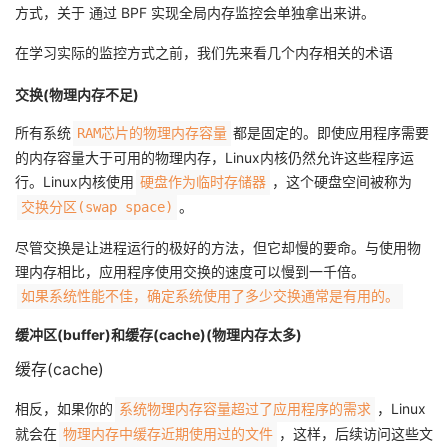
方式，关于 通过 BPF 实现全局内存监控会单独拿出来讲。
我
注
的
开
在学习实际的监控方式之前，我们先来看几个内存相关的术语
的
Programs
发
交换(物理内存不足)
支
者
所有系统
都是固定的。即使应用程序需要
RAM芯片的物理内存容量
的内存容量大于可用的物理内存，Linux内核仍然允许这些程序运
持
学
行。Linux内核使用
，这个硬盘空间被称为
硬盘作为临时存储器
。
交换分区(swap space)
我
堂
尽管交换是让进程运行的极好的方法，但它却慢的要命。与使用物
的
我
我
理内存相比，应用程序使用交换的速度可以慢到一千倍。
如果系统性能不佳，确定系统使用了多少交换通常是有用的。
技
的
的
我
缓冲区(buffer)和缓存(cache)(物理内存太多)
术
云
课
的
我
缓存(cache)
相反，如果你的
支
声
，Linux
系统物理内存容量超过了应用程序的需求
程
认
的
我
就会在
，这样，后续访问这些文
物理内存中缓存近期使用过的文件