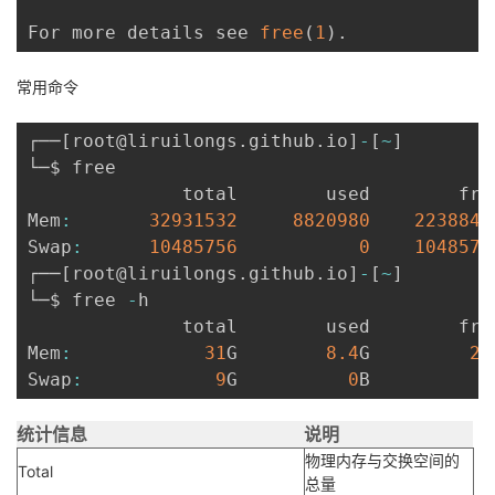
For more details see 
free
(
1
)
.
常用命令
┌──
[
root@liruilongs
.
github
.
io
]
-
[
~
]
└─$ free

              total        used        fre
Mem
:
32931532
8820980
2238843
Swap
:
10485756
0
1048575
┌──
[
root@liruilongs
.
github
.
io
]
-
[
~
]
└─$ free 
-
h

              total        used        fre
Mem
:
31
G        
8.4
G         
21
Swap
:
9
G          
0
B          
9
统计信息
说明
物理内存与交换空间的
Total
总量