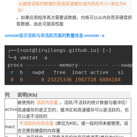
从硬盘读取的数据的系统高速缓存或内存的大小(单位为K
B)
。如果应用程序再次需要该数据，内核可以从内存而非硬盘抓
取数据，由此可提高性能
vmstat显示活跃与非活跃页面的数量信息:vmstat -a
┌──
[
root@liruilongs
.
github
.
io
]
-
[
~
]
└─$ vmstat 
-
a

procs 
--
--
--
--
--
-
memory
--
--
--
--
--
--
-
swap
-
 r  b   swpd   free  inact active   si   s
0
0
0
23225336
1987728
6884184
0
列
说明(Kb)
被使用的
。活跃/不活跃的统计数据与缓冲区/
活跃内存量
active
高速缓存的是正交的；缓冲区和高速缓存可以是活跃的，也
可以是不活跃的
(单位为KB)，或一段时间未被使用，适
不活跃的内存总量
inact
合交换到硬盘的内存量