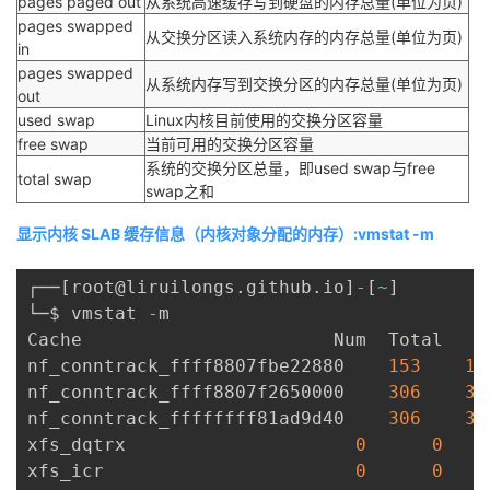
pages paged out
从系统高速缓存写到硬盘的内存总量(单位为页)
pages swapped
从交换分区读入系统内存的内存总量(单位为页)
in
pages swapped
从系统内存写到交换分区的内存总量(单位为页)
out
used swap
Linux内核目前使用的交换分区容量
free swap
当前可用的交换分区容量
系统的交换分区总量，即used swap与free
total swap
swap之和
显示内核 SLAB 缓存信息（内核对象分配的内存）:vmstat -m
┌──
[
root@liruilongs
.
github
.
io
]
-
[
~
]
└─$ vmstat 
-
m

Cache                       Num  Total   Si
nf_conntrack_ffff8807fbe22880    
153
15
nf_conntrack_ffff8807f2650000    
306
30
nf_conntrack_ffffffff81ad9d40    
306
30
xfs_dqtrx                     
0
0
xfs_icr                       
0
0