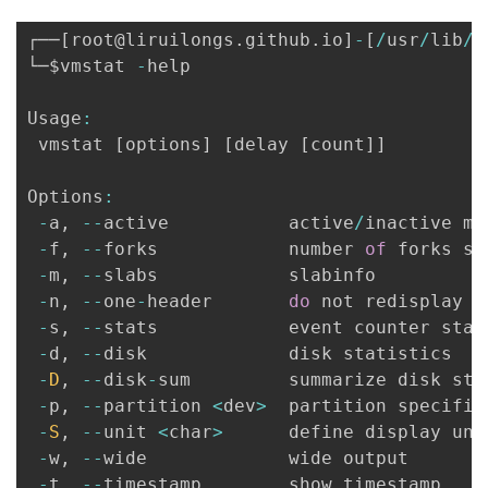
┌──
[
root@liruilongs
.
github
.
io
]
-
[
/
usr
/
lib
/
s
└─$vmstat 
-
help

Usage
:
 vmstat 
[
options
]
[
delay 
[
count
]
]
Options
:
-
a
,
--
active           active
/
inactive mem
-
f
,
--
forks            number 
of
 forks si
-
m
,
--
slabs            slabinfo

-
n
,
--
one
-
header       
do
 not redisplay he
-
s
,
--
stats            event counter stati
-
d
,
--
disk             disk statistics

-
D
,
--
disk
-
sum         summarize disk stat
-
p
,
--
partition 
<
dev
>
  partition specific
-
S
,
--
unit 
<
char
>
      define display unit
-
w
,
--
wide             wide output

-
t
,
--
timestamp        show timestamp
