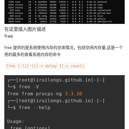
在这里插入图片描述
free
free 提供的是系统使用内存的总体情况，包括空闲内存量,这是一个
用的最多的查看系统内存的命令
free [-l][·t][-s delay 1[-c count]
┌──
[
root@liruilongs
.
github
.
io
]
-
[
~
]
└─$ free 
-
V
free from procps
-
ng 
3.3
.10
┌──
[
root@liruilongs
.
github
.
io
]
-
[
~
]
└─$ free 
--
help

Usage
:
 free 
[
options
]