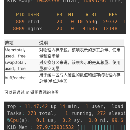
KiB Swap
:
10485756
 total
,
10485756
 free
,
PID
USER
PR
NI
VIRT
RES
889
 etcd      
20
0
10.559
g  
29332
11
8089
 nginx     
20
0
41636
12148
1
选项
说明
Mem:total，
对物理内存来说，该项表示的是其总量、使用
used，free
量和空闲量
swap:total，
对交换分区来说，该项表示的是其总量、使用
used，free
量和空闲量
用于缓冲区写人硬盘的数值和缓存的物理内存
buff/cache
总量(单位为KB)
可以建通过 m 键更直观的查看
top 
-
11
:
47
:
42
 up 
14
 min
,
1
 user
,
  load a
Tasks
:
273
 total
,
1
 running
,
272
 sleepin
%
Cpu
(
s
)
:
0.1
 us
,
0.2
 sy
,
0.0
 ni
,
99.6
 i
KiB Mem 
:
27.9
/
32931532
[
||
||
||
||
||
||
||
||
|