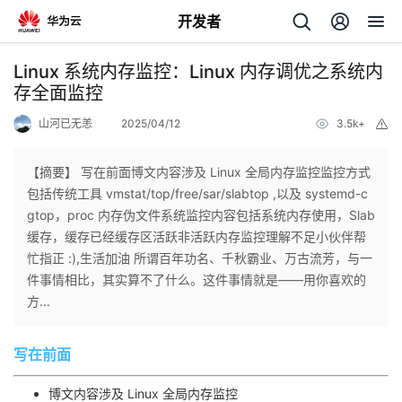
开发者
返
Linux 系统内存监控：Linux 内存调优之系统内
回
存全面监控
山河已无恙
2025/04/12
3.5k+
举
报
【摘要】 写在前面博文内容涉及 Linux 全局内存监控监控方式
包括传统工具 vmstat/top/free/sar/slabtop ,以及 systemd-c
个
gtop，proc 内存伪文件系统监控内容包括系统内存使用，​Slab
缓存，缓存已经缓存区活跃非活跃内存监控理解不足小伙伴帮
我
人
忙指正 :),生活加油 所谓百年功名、千秋霸业、万古流芳，与一
件事情相比，其实算不了什么。这件事情就是——用你喜欢的
的
主
方...
开
页
写在前面
发
博文内容涉及 Linux 全局内存监控