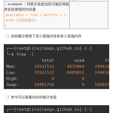
｜available ｜列表示系统当前可被应用程
序实际使用的内存量
available ≈ free + buffers + c
ache（可回收部分）
｜
向你展示使用了多少高端内存和多少低端内存
-l
┌──
[
root@liruilongs
.
github
.
io
]
-
[
~
]
└─$ free 
-
l

              total        used        fre
Mem
:
32931532
4835004
2444168
Low
:
32931532
8489852
2444168
High
:
0
0
Swap
:
10485756
0
1048575
命令可以查看内存的统计信息
-t
┌──
[
root@liruilongs
.
github
.
io
]
-
[
~
]