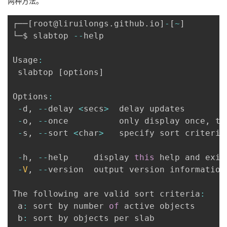
两种方法。
┌──
[
root@liruilongs
.
github
.
io
]
-
[
~
]
└─$ slabtop 
--
help

Usage
:
 slabtop 
[
options
]
Options
:
-
d
,
--
delay 
<
secs
>
  delay updates

-
o
,
--
once          only display once
,
 th
-
s
,
--
sort 
<
char
>
   specify sort criteria
-
h
,
--
help     display 
this
 help and exit

-
V
,
--
version  output version information 
The following are valid sort criteria
:
 a
:
 sort by number 
of
 active objects

 b
:
 sort by objects per slab
