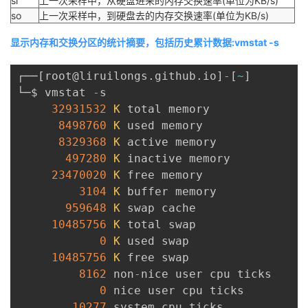
si
上一次采样中，从硬盘进来的内存交换速率(单位为KB/s)
so
上一次采样中，到硬盘去的内存交换速率(单位为KB/s)
显示内存和交换分区的统计摘要，包括历史累计数据:vmstat -s
┌──
[
root@liruilongs
.
github
.
io
]
-
[
~
]
└─$ vmstat 
-
s

32931532
K
 total memory

8498760
K
 used memory

8329368
K
 active memory

497280
K
 inactive memory

23470020
K
 free memory

3104
K
 buffer memory

959648
K
 swap cache

10485756
K
 total swap

0
K
 used swap

10485756
K
 free swap

8162
 non
-
nice user cpu ticks

0
 nice user cpu ticks

10277
 system cpu ticks
