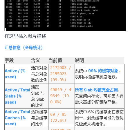
在这里插入图片描述
汇总信息（全局统计）
字段
含义
当前值
说明
活跃对象
2172003 /
Active / (%
系统中
99% 的缓存对象
，
与总对象
2195023
used)
表明内核缓存高度活跃。
数的比例
(99.0%)
活跃
Active / Total
49649 / 4
所有 Slab 均被完全占用
，
Slab 与
Slabs (%
9649 (10
无空闲内存块，可能因内存
总 Slab
used)
0.0%)
需求高或分配策略严格。
的比例
Active / Total
活跃缓存
系统中.6% 的缓存正在被使
69 / 95
Caches (%
与总缓存
用**，剩余缓存可能为低优
(72.6%)
used)
的比例
先级或未初始化。