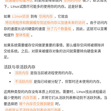
的使用使得系统内
很少，默认情况
高速缓存和缓冲区
空闲的内存
下，Linux试图尽可能多的使用你的内存。这是好事。
如果
到有
，它就会
Linux侦测
空闲内存
。由于访问内
将应用程序和数据缓存到这些内存以加速未来的访问
存的速度比访问硬盘的速度
，因此，这就可以显著
快了几个数量级
地提升
。
整体性能
如果系统需要缓存空间做更重要的事情，那么缓存空间将被擦除并
交给系统。之后，对原来被缓存对象的访问就需要转向硬盘来满
足。
活跃与非活跃内存
是指当前被进程使用的内存。
活跃内存
是指已经被分配了，但暂时还未使用的内存。
不活跃内存
这两种类型的内存没有本质上的区别。需要时，Linux找出进程最近
最少使用的
，并将它们从活跃列表移动到不活跃列表。当
内存页面
要选择把
时，
哪个内存页交换到硬盘
。
内核就从不活跃内存列表中进行选择