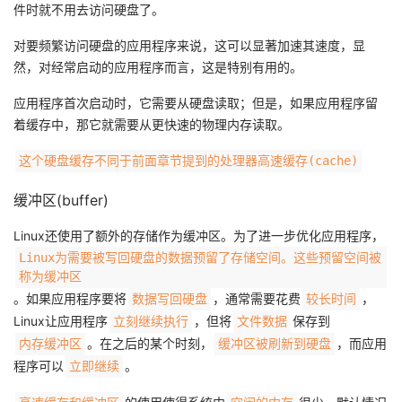
持
建
件时就不用去访问硬盘了。
证
实
的
对要频繁访问硬盘的应用程序来说，这可以显著加速其速度，显
议
验
收
然，对经常启动的应用程序而言，这是特别有用的。
藏
应用程序首次启动时，它需要从硬盘读取；但是，如果应用程序留
着缓存中，那它就需要从更快速的物理内存读取。
这个硬盘缓存不同于前面章节提到的处理器高速缓存(cache)
缓冲区(buffer)
Linux还使用了额外的存储作为缓冲区。为了进一步优化应用程序，
Linux为需要被写回硬盘的数据预留了存储空间。这些预留空间被
称为缓冲区
。如果应用程序要将
，通常需要花费
，
数据写回硬盘
较长时间
Linux让应用程序
，但将
保存到
立刻继续执行
文件数据
。在之后的某个时刻，
，而应用
内存缓冲区
缓冲区被刷新到硬盘
程序可以
。
立即继续