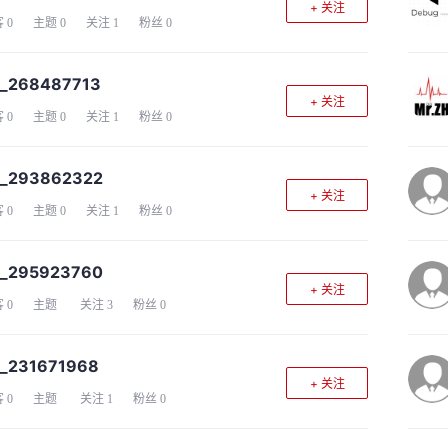
+ 关注
客
0
主题
0
关注
1
粉丝
0
d_268487713
+ 关注
客
0
主题
0
关注
1
粉丝
0
d_293862322
+ 关注
客
0
主题
0
关注
1
粉丝
0
d_295923760
+ 关注
客
0
主题
关注
3
粉丝
0
_231671968
+ 关注
客
0
主题
关注
1
粉丝
0