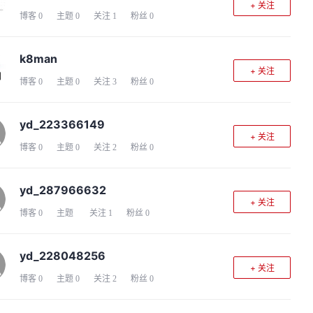
+ 关注
博客
0
主题
0
关注
1
粉丝
0
k8man
+ 关注
博客
0
主题
0
关注
3
粉丝
0
yd_223366149
+ 关注
博客
0
主题
0
关注
2
粉丝
0
yd_287966632
+ 关注
博客
0
主题
关注
1
粉丝
0
yd_228048256
+ 关注
博客
0
主题
0
关注
2
粉丝
0