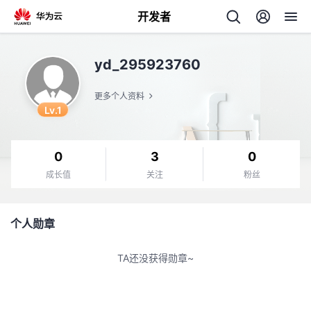
开发者
返
yd_295923760
回
更多个人资料
Lv.1
0
3
0
个
成长值
关注
粉丝
我
人
个人勋章
我
的
主
TA还没获得勋章~
我
的
开
页
我
的
开
发