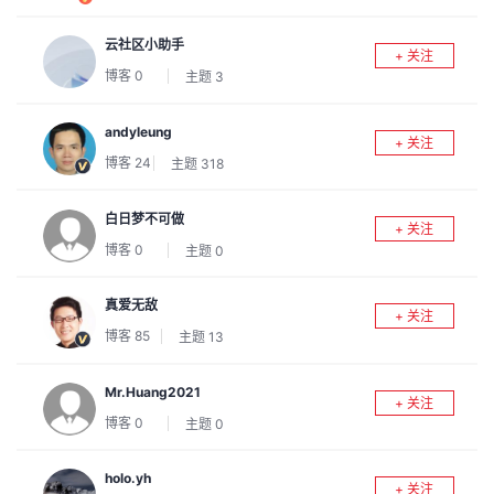
云社区小助手
+ 关注
博客
0
主题
3
andyleung
+ 关注
博客
24
主题
318
白日梦不可做
+ 关注
博客
0
主题
0
真爱无敌
+ 关注
博客
85
主题
13
Mr.Huang2021
+ 关注
博客
0
主题
0
holo.yh
+ 关注