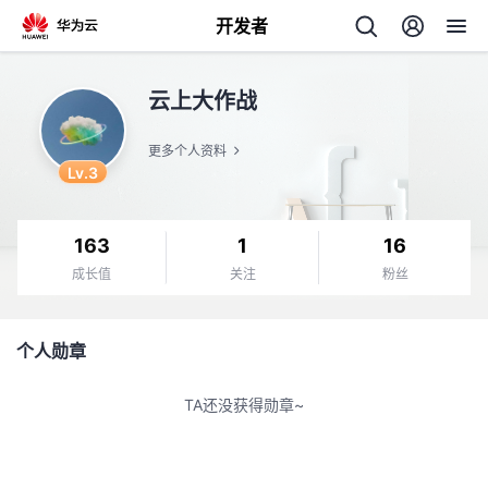
开发者
返
云上大作战
回
更多个人资料
Lv.3
163
1
16
个
成长值
关注
粉丝
我
人
个人勋章
的
主
TA还没获得勋章~
开
页
发