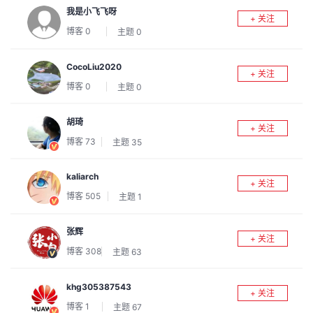
持
建
证
实
的
我是小飞飞呀
+ 关注
博客
0
主题
0
议
验
收
CocoLiu2020
+ 关注
藏
博客
0
主题
0
胡琦
+ 关注
博客
73
主题
35
kaliarch
+ 关注
博客
505
主题
1
张辉
+ 关注
博客
308
主题
63
khg305387543
+ 关注
博客
1
主题
67