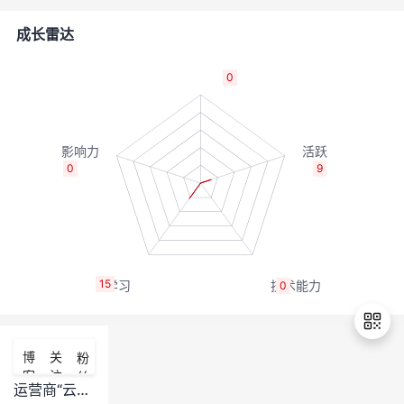
者
成长雷达
我
0
的
我
博
的
我
0
9
客
论
的
我
坛
圈
的
我
15
0
子
直
的
我
我
播
活
的
博
关
粉
客
注
丝
我
动
关
的
运营商“云改数转”口号下的云计算潜力和价值
退