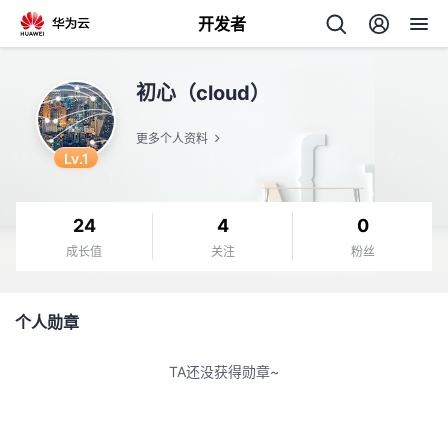
开发者
返
初心（cloud）
回
更多个人资料
Lv.1
24
4
0
个
成长值
关注
粉丝
我
人
个人勋章
的
主
TA还没获得勋章~
开
页
发