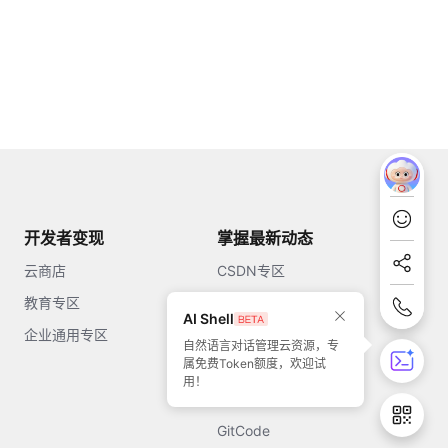
开发者变现
掌握最新动态
云商店
CSDN专区
教育专区
知乎
AI Shell
企业通用专区
开源中国
自然语言对话管理云资源，专
属免费Token额度，欢迎试
51CTO
用！
今日头条
GitCode