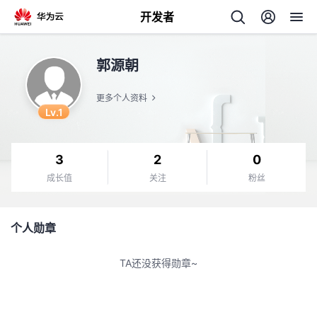
开发者
返
郭源朝
回
更多个人资料
Lv.1
3
2
0
个
成长值
关注
粉丝
我
人
个人勋章
的
主
TA还没获得勋章~
开
页
发