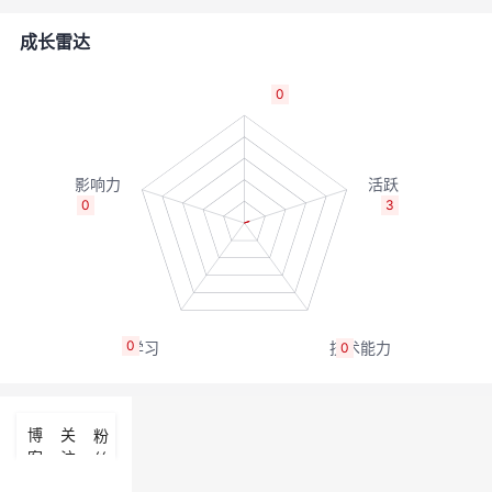
者
成长雷达
我
0
的
我
博
的
我
0
3
客
论
的
我
坛
圈
的
我
0
0
子
直
的
我
我
播
活
的
博
关
粉
客
注
丝
我
动
关
的