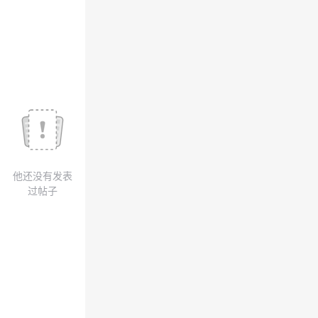
我
注
的
开
的
Programs
发
支
者
持
学
我
堂
他还没有发表
的
我
我
过帖子
技
的
的
我
术
云
课
的
我
支
声
程
认
的
我