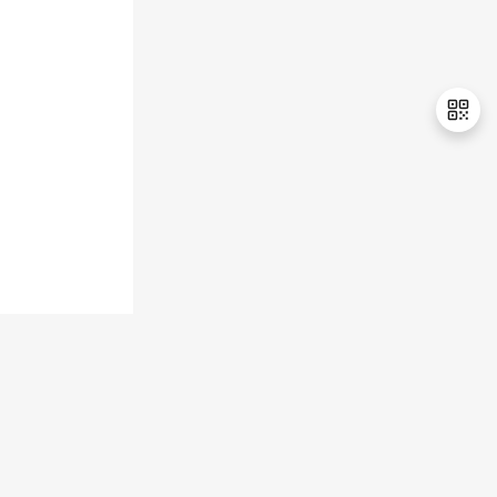
持
建
证
实
的
议
验
收
藏
退
出
登
录