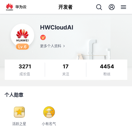
开发者
返
HWCloudAI
回
Lv.6
更多个人资料
3271
17
4454
个
成长值
关注
粉丝
我
人
个人勋章
的
主
开
页
活跃之星
小有名气
发