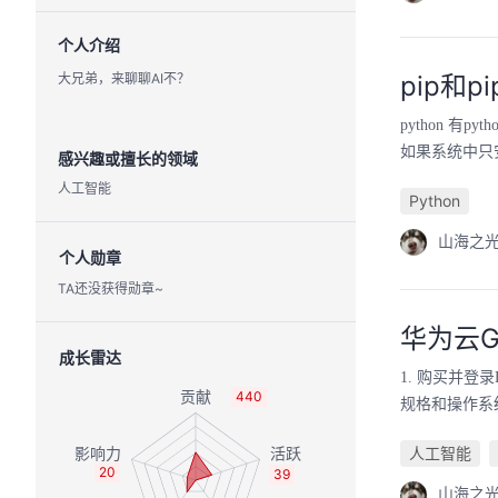
个人介绍
大兄弟，来聊聊AI不？
pip和p
python 有p
如果系统中只安
感兴趣或擅长的领域
人工智能
Python
山海之
个人勋章
TA还没获得勋章~
华为云G
成长雷达
1. 购买并登录ECS
440
规格和操作系统参
人工智能
20
39
山海之