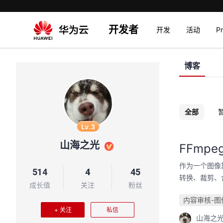
开发者
开发
活动
P
博客
全部
Lv.3
山海之光
FFmp
作为一个图像
514
4
45
转换、裁剪、
成长值
关注
粉丝
内容审核-图
+ 关注
私信
山海之