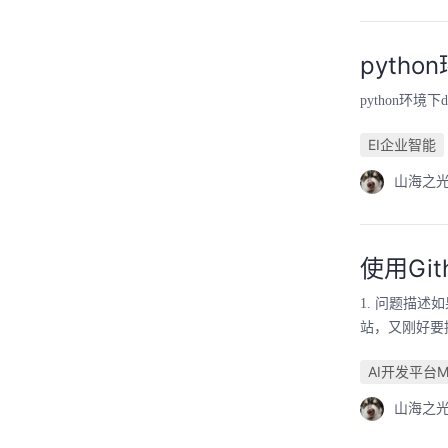
pytho
python环境
EI企业智能
山海之
使用Gith
1. 问题描述
站，又刚好要提交点代
AI开发平台Mo
山海之