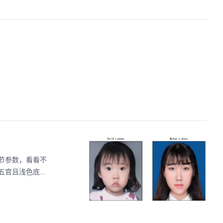
节参数，看看不
且浅色底...