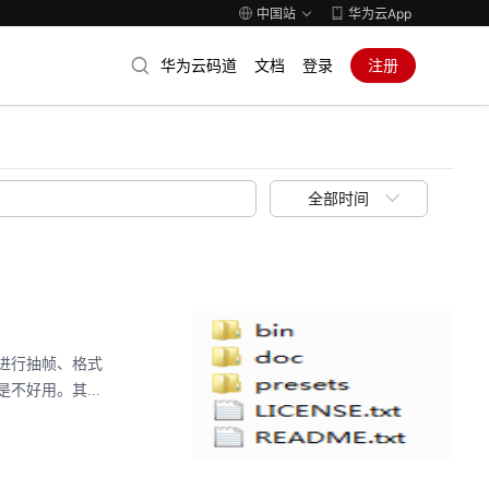
中国站
华为云App
华为云码道
文档
登录
注册
全部时间
进行抽帧、格式
好用。其...