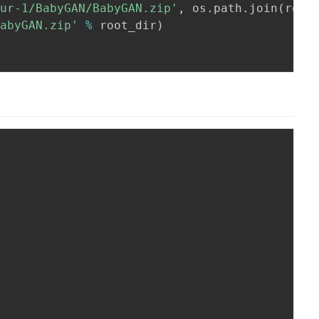
hur-1/BabyGAN/BabyGAN.zip'
,
 os
.
path
.
join
(
root
BabyGAN.zip'
%
 root_dir
)