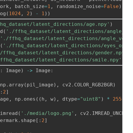
work
,
 batch_size
=
1
,
 randomize_noise
=
False
)
log
(
1024
,
2
)
-
1
)
)
fhq_dataset/latent_directions/age.npy'
)
ad
(
'./ffhq_dataset/latent_directions/angle_ho
(
'./ffhq_dataset/latent_directions/angle_vert
d
(
'./ffhq_dataset/latent_directions/eyes_open
./ffhq_dataset/latent_directions/gender.npy'
)
/ffhq_dataset/latent_directions/smile.npy'
)
e
:
 Image
)
-
>
 Image
:
(
np
.
array
(
pil_image
)
,
 cv2
.
COLOR_RGB2BGR
)
[
:
2
]
mage
,
 np
.
ones
(
(
h
,
 w
)
,
 dtype
=
"uint8"
)
*
255
]
)
.
imread
(
'./media/logo.png'
,
 cv2
.
IMREAD_UNCHAN
termark
.
shape
[
:
2
]
)