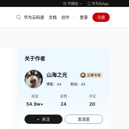
中国站
华为云App
华为云码道
文档
创作
登录
注册
关于作者
山海之光
博客：
44
粉丝：
45
阅读
获赞
评论
54.9w+
24
20
+ 关注
发消息