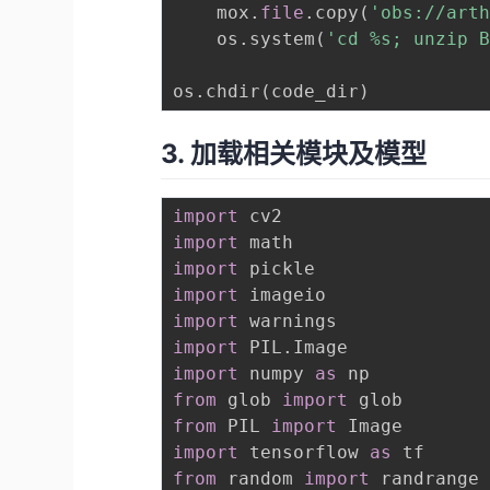
    mox
.
file
.
copy
(
'obs://art
    os
.
system
(
'cd %s; unzip 
os
.
chdir
(
code_dir
)
3. 加载相关模块及模型
import
import
import
import
import
import
 PIL
.
import
 numpy 
as
from
 glob 
import
from
 PIL 
import
import
 tensorflow 
as
from
 random 
import