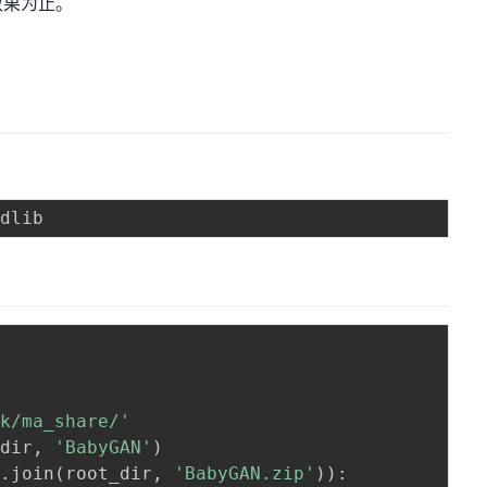
效果为止。
rk/ma_share/'
_dir
,
'BabyGAN'
)
h
.
join
(
root_dir
,
'BabyGAN.zip'
)
)
: