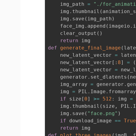
    img_path 
=
"./for_animat
    img
.
thumbnail
(
animation_
    img
.
save
(
img_path
)
    face_img
.
append
(
imageio
.
    clear_output
(
)
return
def
generate_final_image
(
lat
    new_latent_vector 
=
 late
    new_latent_vector
[
:
8
]
=
    new_latent_vector 
=
 new_
    generator
.
set_dlatents
(
n
    img_array 
=
 generator
.
ge
    img 
=
 PIL
.
Image
.
fromarra
if
 size
[
0
]
>=
512
:
 img 
=
    img
.
thumbnail
(
size
,
 PIL
.
    img
.
save
(
"face.png"
)
if
 download_image 
==
Tru
return
def
plot_three_images
(
imgB
,
 