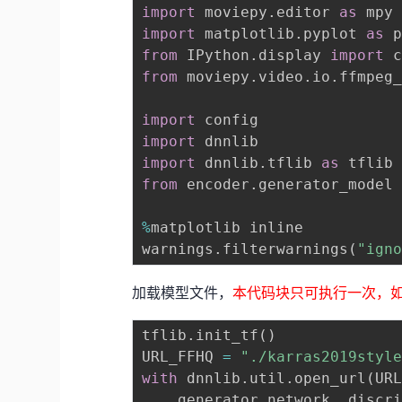
import
 moviepy
.
editor 
as
import
 matplotlib
.
pyplot 
as
from
 IPython
.
display 
import
from
 moviepy
.
video
.
io
.
ffmpeg
import
import
import
 dnnlib
.
tflib 
as
from
 encoder
.
generator_model
%
matplotlib inline

warnings
.
filterwarnings
(
"ign
加载模型文件，
本代码块只可执行一次，如果发生
tflib
.
init_tf
(
)
URL_FFHQ 
=
"./karras2019styl
with
 dnnlib
.
util
.
open_url
(
UR
    generator_network
,
 discr