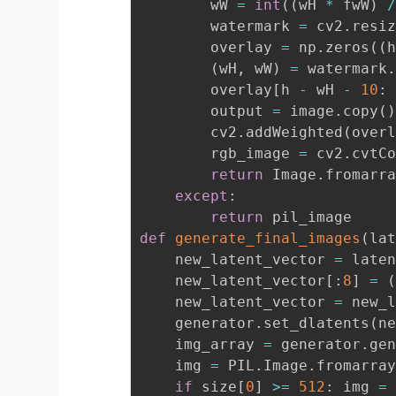
        wW 
=
int
(
(
wH 
*
 fwW
)
        watermark 
=
 cv2
.
resi
        overlay 
=
 np
.
zeros
(
(
(
wH
,
 wW
)
=
 watermark
        overlay
[
h 
-
 wH 
-
10
:
        output 
=
 image
.
copy
(
        cv2
.
addWeighted
(
over
        rgb_image 
=
 cv2
.
cvtC
return
 Image
.
fromarr
except
:
return
def
generate_final_images
(
la
    new_latent_vector 
=
 late
    new_latent_vector
[
:
8
]
=
    new_latent_vector 
=
 new_
    generator
.
set_dlatents
(
n
    img_array 
=
 generator
.
ge
    img 
=
 PIL
.
Image
.
fromarra
if
 size
[
0
]
>=
512
:
 img 
=