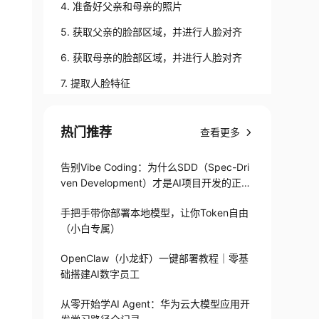
4. 准备好父亲和母亲的照片
5. 获取父亲的脸部区域，并进行人脸对齐
6. 获取母亲的脸部区域，并进行人脸对齐
7. 提取人脸特征
8. 生成一家三口照片
热门推荐
查看更多
9. 查看孩子各年龄段的容貌
10. 查看孩子不同性别的容貌
告别Vibe Coding：为什么SDD（Spec-Dri
ven Development）才是AI项目开发的正确
11. 更换父亲和母亲的照片
打开方式
手把手带你部署本地模型，让你Token自由
（小白专属）
OpenClaw（小龙虾）一键部署教程｜零基
础搭建AI数字员工
从零开始学AI Agent：华为云大模型应用开