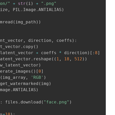
ion/"
+
str
(
i
)
+
".png"
size
,
 PIL
.
Image
.
ANTIALIAS
)
imread
(
img_path
)
)
ent_vector
,
 direction
,
 coeffs
)
:
nt_vector
.
copy
(
)
(
latent_vector 
+
 coeffs 
*
 direction
)
[
:
8
]
latent_vector
.
reshape
(
(
1
,
18
,
512
)
)
ew_latent_vector
)
nerate_images
(
)
[
0
]
y
(
img_array
,
'RGB'
)
 get_watermarked
(
img
)
Image
.
ANTIALIAS
)
e
:
 files
.
download
(
"face.png"
)
fs
=
10
)
: