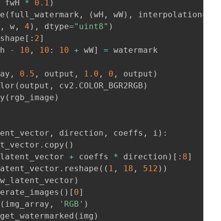
/
 fwH 
*
0.1
)
ze
(
full_watermark
,
(
wH
,
 wW
)
,
 interpolation
=
cv
h
,
 w
,
4
)
,
 dtype
=
"uint8"
)
.
shape
[
:
2
]
 h 
-
10
,
10
:
10
+
 wW
]
=
 watermark

)
lay
,
0.5
,
 output
,
1.0
,
0
,
 output
)
olor
(
output
,
 cv2
.
COLOR_BGR2RGB
)
ay
(
rgb_image
)
tent_vector
,
 direction
,
 coeffs
,
 i
)
:
nt_vector
.
copy
(
)
(
latent_vector 
+
 coeffs 
*
 direction
)
[
:
8
]
latent_vector
.
reshape
(
(
1
,
18
,
512
)
)
ew_latent_vector
)
nerate_images
(
)
[
0
]
y
(
img_array
,
'RGB'
)
 get_watermarked
(
img
)