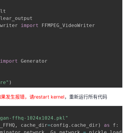
_writer 
import
 FFMPEG_VideoWriter

 
import
 Generator

ore"
)
报错，请restart kernel
，重新运行所有代码
egan-ffhq-1024x1024.pkl"
L_FFHQ
,
 cache_dir
=
config
.
cache_dir
)
as
 f
:
iminator_network
,
 Gs_network 
=
 pickle
.
load
(
f
)