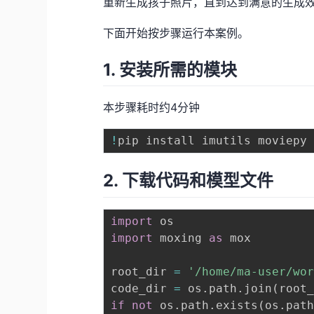
重新生成孩子照片，直到达到满意的生成
下面开始按步骤运行本案例。
1. 安装所需的模块
本步骤耗时约4分钟
!
2. 下载代码和模型文件
import
import
 moxing 
as
 mox

root_dir 
=
'/home/ma-user/wo
code_dir 
=
 os
.
path
.
join
(
root
if
not
 os
.
path
.
exists
(
os
.
pat