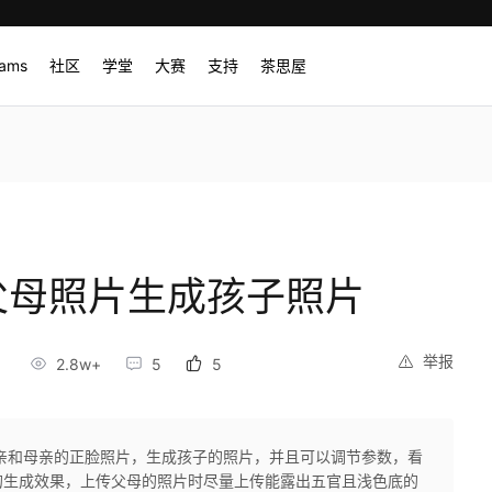
rams
社区
学堂
大赛
支持
茶思屋
据父母照片生成孩子照片
举报
2.8w+
5
5
亲和母亲的正脸照片，生成孩子的照片，并且可以调节参数，看
的生成效果，上传父母的照片时尽量上传能露出五官且浅色底的