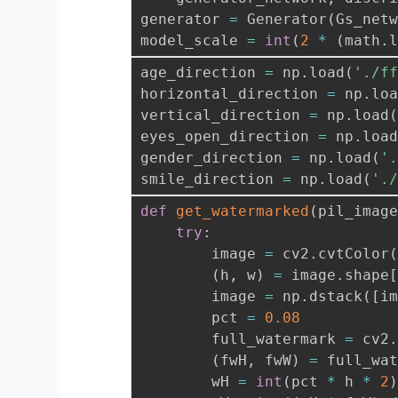
generator 
=
 Generator
(
Gs_net
model_scale 
=
int
(
2
*
(
math
.
age_direction 
=
 np
.
load
(
'./f
horizontal_direction 
=
 np
.
lo
vertical_direction 
=
 np
.
load
eyes_open_direction 
=
 np
.
loa
gender_direction 
=
 np
.
load
(
'
smile_direction 
=
 np
.
load
(
'.
def
get_watermarked
(
pil_imag
try
:
        image 
=
 cv2
.
cvtColor
(
h
,
 w
)
=
 image
.
shape
        image 
=
 np
.
dstack
(
[
i
        pct 
=
0.08
        full_watermark 
=
 cv2
(
fwH
,
 fwW
)
=
 full_wa
        wH 
=
int
(
pct 
*
 h 
*
2