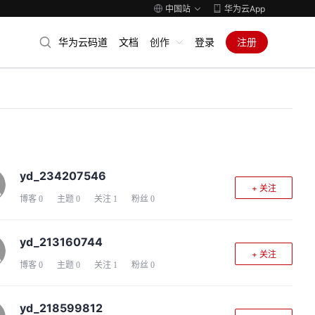
中国站
华为云App
华为云码道
文档
创作
登录
注册
yd_234207546
+ 关注
博客
0
主题
0
关注
1
粉丝
0
yd_213160744
+ 关注
博客
0
主题
0
关注
1
粉丝
0
yd_218599812