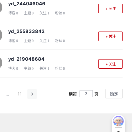
yd_244046046
+ 关注
博客
0
主题
0
关注
1
粉丝
0
yd_255833842
+ 关注
博客
0
主题
0
关注
1
粉丝
0
yd_219048684
+ 关注
博客
0
主题
0
关注
1
粉丝
0
...
11
到第
页
确定