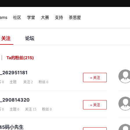
rams
社区
学堂
大赛
支持
茶思屋
关注
论坛
|
Ta的粉丝
(
215
)
_262951181
+ 关注
客
0
主题
关注
2
粉丝
0
d_290814320
+ 关注
客
0
主题
0
关注
15
粉丝
0
45码小先生