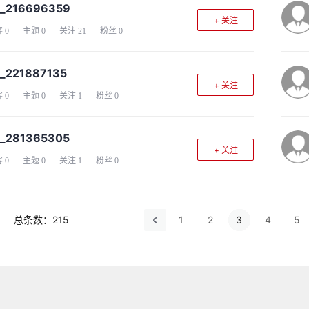
d_216696359
+ 关注
客
0
主题
0
关注
21
粉丝
0
_221887135
+ 关注
客
0
主题
0
关注
1
粉丝
0
d_281365305
+ 关注
客
0
主题
0
关注
1
粉丝
0
总条数：215
1
2
3
4
5