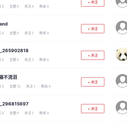
+ 关注
客
0
主题
0
关注
4
粉丝
0
land
+ 关注
客
0
主题
0
关注
1
粉丝
0
d_265902818
+ 关注
客
0
主题
0
关注
2
粉丝
0
猫不流泪
+ 关注
客
0
主题
55
关注
1
粉丝
0
d_296815697
+ 关注
客
0
主题
0
关注
1
粉丝
0