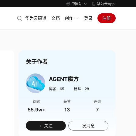
中国站
华为云App
华为云码道
文档
创作
登录
注册
关于作者
AGENT魔方
博客：
65
粉丝：
28
阅读
获赞
评论
55.9w+
13
7
+ 关注
发消息