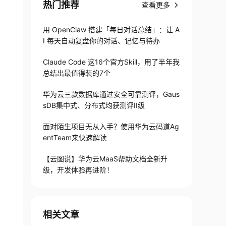
热门推荐
查看更多
用 OpenClaw 搭建「每日对话总结」：让 A
I 每天自动复盘你的对话、记忆与待办
Claude Code 这16个官方Skill，用了半年我
总结出最值得装的7个
华为云三款数据库通过安全可靠测评，Gaus
sDB集中式、分布式均获测评II级
面对陌生项目无从入手？使用华为云码道Ag
entTeam来快速解读
【云图说】华为云MaaS帮助文档全新升
级，开发体验再进阶！
相关文章