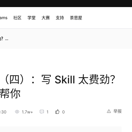
rams
社区
学堂
大赛
支持
茶思屋
来帮你
l（四）：写 Skill 太费劲？
 来帮你
举报
:30
1.7w+
1
0