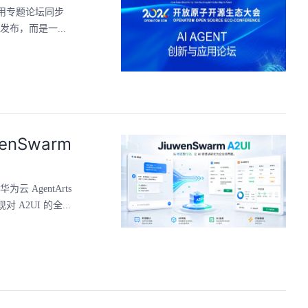
新与应用专题论坛同步
布，而是一...
nSwarm
云 AgentArts
A2UI 的全...