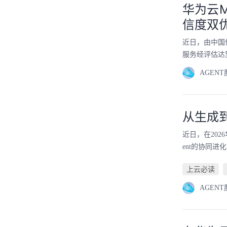
华为云M
信度双
近日，由中国
服务经评估达到企
AGEN
从生成
近日，在2026
ent的协同进
上云必读
AGEN