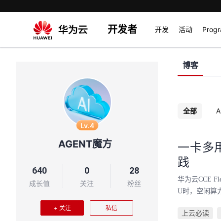
开发者
开发
活动
Prog
博客
全部
A
Lv.4
AGENT魔方
一卡多用
践
640
0
28
华为云CCE 
成长值
关注
粉丝
U时，空闲算
+ 关注
私信
上云必读