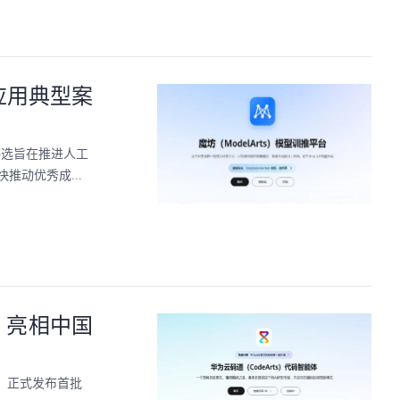
能应用典型案
评选旨在推进人工
动优秀成...
，亮相中国
上，正式发布首批