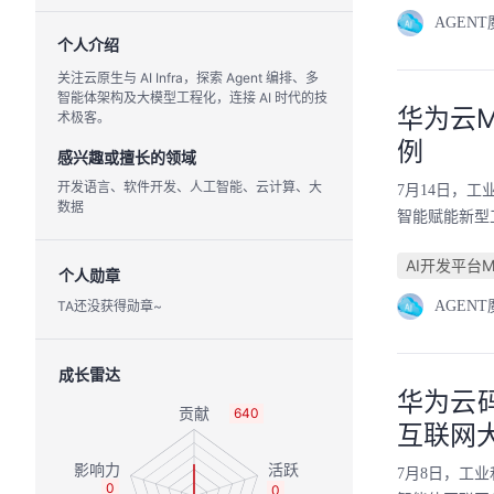
AGEN
个人介绍
关注云原生与 AI Infra，探索 Agent 编排、多
智能体架构及大模型工程化，连接 AI 时代的技
华为云M
术极客。
例
感兴趣或擅长的领域
开发语言、软件开发、人工智能、云计算、大
7月14日，
数据
智能赋能新型
AI开发平台Mo
个人勋章
TA还没获得勋章~
AGEN
成长雷达
华为云码
640
互联网
7月8日，工
0
0