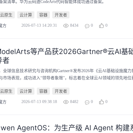
案清单。华为云码道CodeArts代码智能体成功通过备案。
云原生
云计算
容器
开发者
2026-07-13 14:20:31
8434
0
0
T魔方
delArts等产品获2026Gartner®云A
导者
6日，全球信息技术研究与咨询机构Gartner®发布2026年《云AI基础设施
与市场表现，成功进入“领导者象限”，标志着在全球云AI领域的领先地位
云原生
云计算
容器
开发者
2026-07-13 09:38:18
8482
0
0
T魔方
iuwen AgentOS：为生产级 AI Agent 