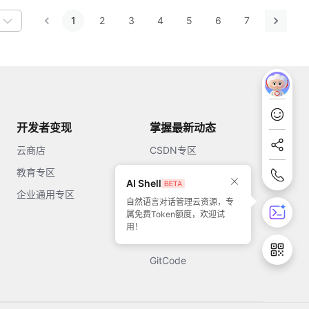
1
2
3
4
5
6
7
开发者变现
掌握最新动态
云商店
CSDN专区
教育专区
知乎
AI Shell
企业通用专区
开源中国
自然语言对话管理云资源，专
属免费Token额度，欢迎试
51CTO
用！
今日头条
GitCode