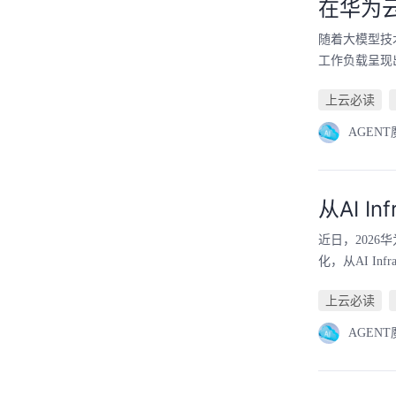
在华为云 
随着大模型技术
工作负载呈现
上云必读
AGEN
从AI I
近日，2026华
化，从AI In
上云必读
AGEN