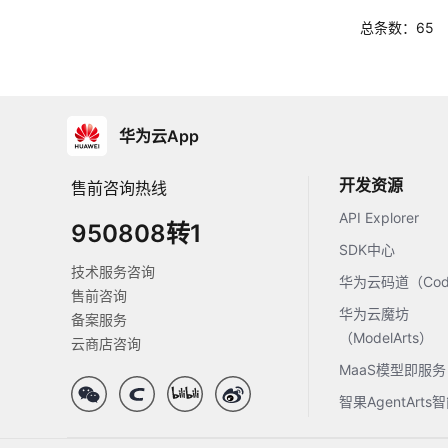
总条数：65
华为云App
开发资源
售前咨询热线
API Explorer
950808转1
SDK中心
技术服务咨询
华为云码道（Code
售前咨询
华为云魔坊
备案服务
（ModelArts）
云商店咨询
MaaS模型即服务
智果AgentArt