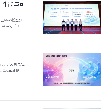
，性能与可
云MaaS模型即
n/s，首To...
 时代：开发者与Ag
ding正跨...