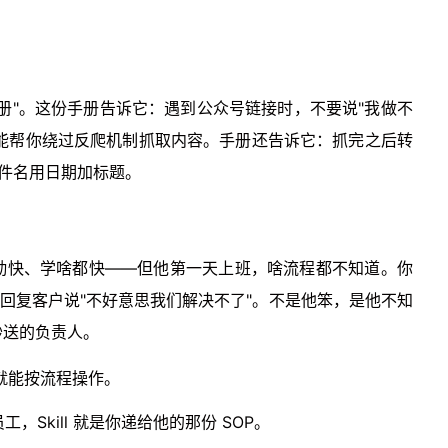
册"。这份手册告诉它：遇到公众号链接时，不要说"我做不
，它能帮你绕过反爬机制抓取内容。手册还告诉它：抓完之后转
，文件名用日期加标题。
勤快、学啥都快——但他第一天上班，啥流程都不知道。你
接回复客户说"不好意思我们解决不了"。不是他笨，是他不知
抄送的负责人。
就能按流程操作。
，Skill 就是你递给他的那份 SOP。