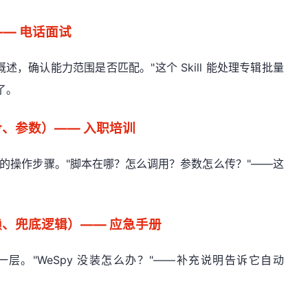
—— 电话面试
概述，确认能力范围是否匹配。"这个 Skill 能处理专辑批量
了。
、参数）—— 入职培训
始读具体的操作步骤。"脚本在哪？怎么调用？参数怎么传？"——这
、兜底逻辑）—— 应急手册
一层。"WeSpy 没装怎么办？"——补充说明告诉它自动