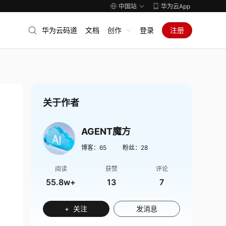
中国站
华为云App
华为云码道
文档
创作
登录
注册
关于作者
AGENT魔方
博客：
65
粉丝：
28
阅读
获赞
评论
55.8w+
13
7
+ 关注
发消息