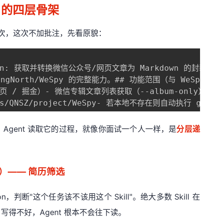
l 的四层骨架
 完整放一次，这次不加批注，先看原貌：
iption: 获取并转换微信公众号/网页文章为 Markdown 的封装
changNorth/WeSpy 的完整能力。## 功能范围（与 WeSpy 对
金）- 微信专辑文章列表获取（--album-only）- 微信专辑批量下载（
s/QNSZ/project/WeSpy- 若本地不存在则自动执行 git
Agent 读取它的过程，就像你面试一个人一样，是
分层递
er）—— 简历筛选
ption，判断"这个任务该不该用这个 Skill"。绝大多数 Skill 在
n 写得不好，Agent 根本不会往下读。