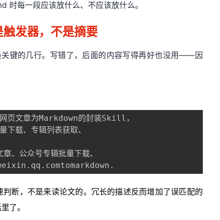
.md 时每一段应该放什么、不应该放什么。
n 是触发器，不是摘要
 Skill 最关键的几行。写错了，后面的内容写得再好也没用——因
：
网页文章为Markdown的封装Skill，

批量下载、专辑列表获取、

众号文章、公众号专辑批量下载、

xin.qq.comtomarkdown.
n 时需要快速判断，不是来读论文的。冗长的描述反而增加了误匹配的
话里了。