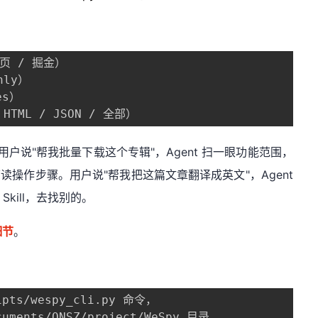
 / 掘金）

ly）

s）

TML / JSON / 全部）
用户说"帮我批量下载这个专辑"，Agent 扫一眼功能范围，
读操作步骤。用户说"帮我把这篇文章翻译成英文"，Agent
kill，去找别的。
细节
。
ts/wespy_cli.py 命令，

ents/QNSZ/project/WeSpy 目录，
