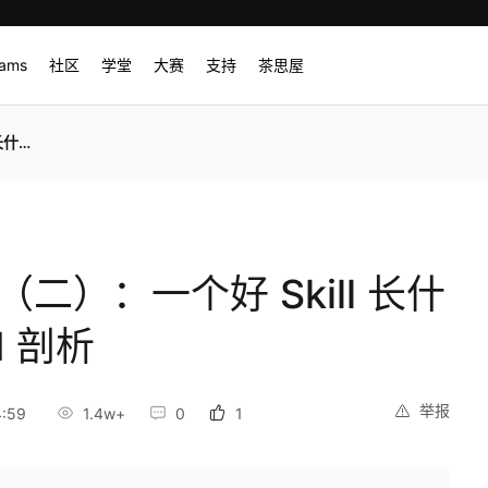
rams
社区
学堂
大赛
支持
茶思屋
 剖析
l（二）：一个好 Skill 长什
d 剖析
举报
:59
1.4w+
0
1