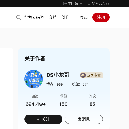
中国站
华为云App
华为云码道
文档
创作
登录
注册
关于作者
DS小龙哥
博客：
989
粉丝：
374
阅读
获赞
评论
694.4w+
150
85
+ 关注
发消息