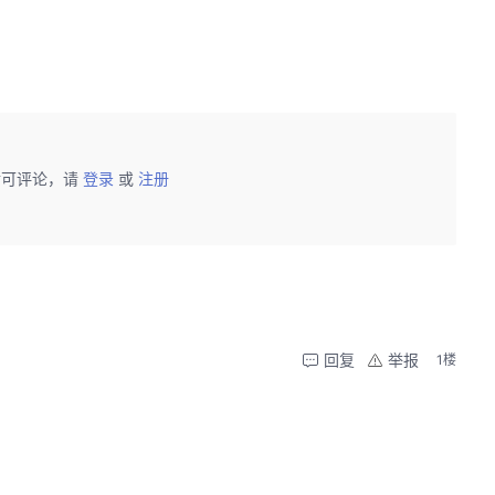
后可评论，请
登录
或
注册
回复
举报
1楼