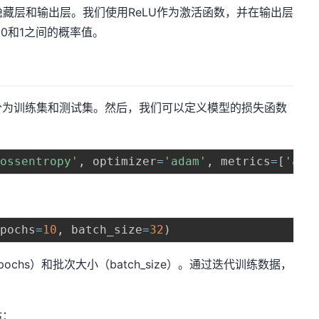
入层、隐藏层和输出层。我们使用ReLU作为激活函数，并在输出层
于0和1之间的概率值。
分为训练集和测试集。然后，我们可以定义模型的损失函数
rossentropy'
,
 optimizer
=
'adam'
,
 metrics
=
[
'acc
：
epochs
=
10
,
 batch_size
=
32
)
chs）和批次大小（batch_size）。通过迭代训练数据，
估：