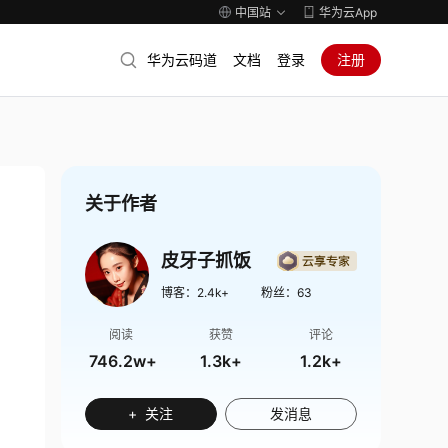
中国站
华为云App
华为云码道
文档
登录
注册
关于作者
皮牙子抓饭
博客：
2.4k+
粉丝：
63
阅读
获赞
评论
746.2w+
1.3k+
1.2k+
+ 关注
发消息