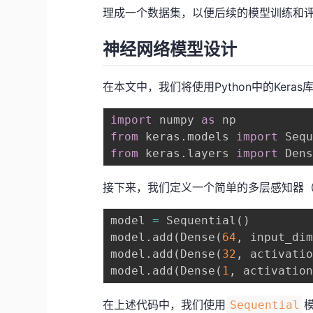
理成一个数据集，以便后续的模型训练和
神经网络模型设计
在本文中，我们将使用Python中的Ke
import
 numpy 
as
from
 keras
.
models 
import
from
 keras
.
layers 
import
接下来，我们定义一个简单的多层感知器（Multi
model 
=
 Sequential
(
)
model
.
add
(
Dense
(
64
,
 input_di
model
.
add
(
Dense
(
32
,
 activati
model
.
add
(
Dense
(
1
,
 activatio
在上述代码中，我们使用
Sequential