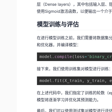
层（Dense layers），其中包括输
使用Sigmoid激活函数，以便输出一个介
模型训练与评估
在进行模型训练之前，我们需要将数据集
和优化器，并编译模型：
model
.
compile
(
loss
=
'binary_c
接下来，我们使用训练集对模型进行训练
model
.
fit
(
X_train
,
 y_train
,
 
在上述代码中，我们指定了训练的轮数（epo
模型将逐渐学习并优化其预测能力。
最后，我们可以使用测试集对模型进行评