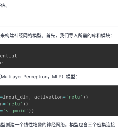
评估。
ras库来构建神经网络模型。首先，我们导入所需的库和模块：
layer Perceptron，MLP）模型：
m
=
input_dim
,
 activation
=
'relu'
)
)
on
=
'relu'
)
)
n
=
'sigmoid'
)
)
模型创建一个线性堆叠的神经网络。模型包含三个密集连接