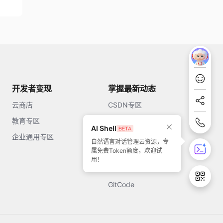
开发者变现
掌握最新动态
云商店
CSDN专区
教育专区
知乎
AI Shell
企业通用专区
开源中国
自然语言对话管理云资源，专
属免费Token额度，欢迎试
51CTO
用！
今日头条
GitCode