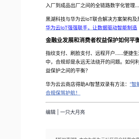
入厂到成品出厂之间的全链路数字化管理…
黑湖科技与华为云
IoT
联合解决方案架构及
华为云
IoT
强强联手，让数据驱动智能制造
金融业发展和消费者权益保护如何平
指纹支付、刷脸支付、远程开户……便捷
中，合规却是永远无法绕开的问题。如何
益保护之间的平衡？
华为云云商店得助
AI
智慧双录有方法：
“
智
合规保驾护航！
编辑 | 一只大月亮