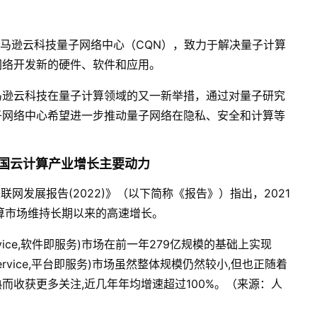
亚马逊云科技量子网络中心（
CQN
），致力于解决量子计算
网络开发新的硬件、软件和应用。
马逊云科技在量子计算领域的又一新举措，通过对量子研究
子网络中心希望进一步推动量子网络在隐私、安全和计算等
国云计算产业增长主要动力
互联网发展报告
(2022)
》（以下简称《报告》）指出，
2021
算市场维持长期以来的高速增长。
ice,
软件即服务
)
市场在前一年
279
亿规模的基础上实现
rvice,
平台即服务
)
市场虽然整体规模仍然较小
,
但也正随着
熟而收获更多关注
,
近几年年均增速超过
100%
。（来源：人