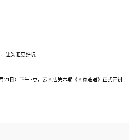
图，让沟通更好玩
助力合作伙伴，加速经营增长！本周四（5月21日）下午3点，云商店第六期《商家速递》正式开讲！诚邀您的参与~