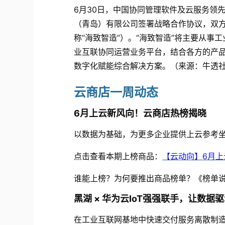
6
月
30
日，中国协同管理软件及云服务领
（青岛）有限公司签署战略合作协议，双
称
“
海致智造
”
）。
“
海致智造
”
将主要从事工
业互联协同运营业务平台，结合各方的产
数字化赋能综合解决方案。（来源：牛透
云商店一周动态
6
月上云新风向！云商店热榜揭晓
以数据为基础，为更多企业提供上云参考
点击查看本期上榜商品：
【云动向】
6
月上
谁能上榜？为何要推出商品榜单？《榜单
黑湖
×
华为云
IoT
强强联手，让数据驱
在工业互联网基地中快速交付服务离散制