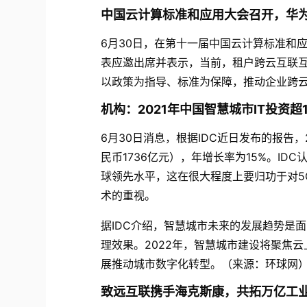
中国云计算标准和应用大会召开，华
6
月
30
日，在第十一届中国云计算标准和
表应邀出席并表示，当前，租户跨云互联
以政策为指导、标准为保障，推动企业跨
机构：
2021
年中国智慧城市
IT
投资超
6
月
30
日消息，根据
IDC
近日发布的报告，
民币
1736
亿元），年增长率为
15%
。
IDC
球领先水平，这在很大程度上要归功于对
5
术的重视。
据
IDC
介绍，智慧城市未来的发展趋势是面
理效果。
2022
年，智慧城市建设将聚焦云
展推动城市数字化转型。（来源：环球网
致远互联携手海克斯康，共拓万亿工