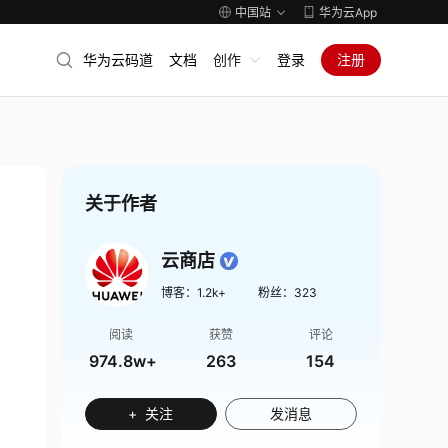
中国站
华为云App
华为云码道
文档
创作
登录
注册
关于作者
云商店
博客：
1.2k+
粉丝：
323
阅读
获赞
评论
974.8w+
263
154
+ 关注
发消息