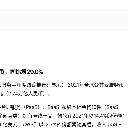
币，同比增
29.0%
云服务半年度跟踪报告》显示：
2021
年全球公共云服务市
元（
2.74
万亿人民币）。
平台即服务（
PaaS
）、
SaaS–
系统基础架构软件（
SaaS–
个部署类别拥有全线产品，微软在
2021
年以
14.4%
的份额在
4
亿美元；
AWS
则以
13.7%
的份额紧随其后，收入
559.8