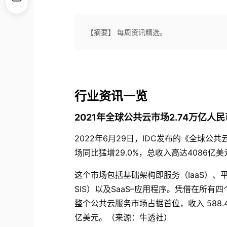
【摘要】 每周资讯精选。
行业资讯一览
2021
年全球公共云市场
2.74
万亿人民
2022
年
6
月
29
日，
IDC
发布的《全球公共
场同比猛增
29.0%
，总收入高达
4086
亿美
这个市场包括基础架构即服务（
IaaS
）、
SIS
）以及
SaaS–
应用程序。凭借在所有四
整个公共云服务市场占据首位，收入
588.
亿美元。（来源：牛透社）