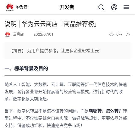
开发者
返
说明 | 华为云云商店「商品推荐榜」
回
云商店
2022/07/01
6k+
举
报
【摘要】 为用户提供参考，让更多企业轻松上云！
一、
榜单背景及目的
个
随着人工智能、大数据、云计算、互联网等新一代信息技术的快速
我
人
发展，各行各业都开始探索新的经营管理模式，进行新时代的改
革，数字化是大势所趋。
的
主
当下，数字化转型不是该不该转的问题，而是
朝哪转、怎么转？
转
开
页
型过程中，不仅需要综合自身实际，做好战略规划，更要依靠外部
支持，借鉴成功经验，快速抢占竞争市场
！
发