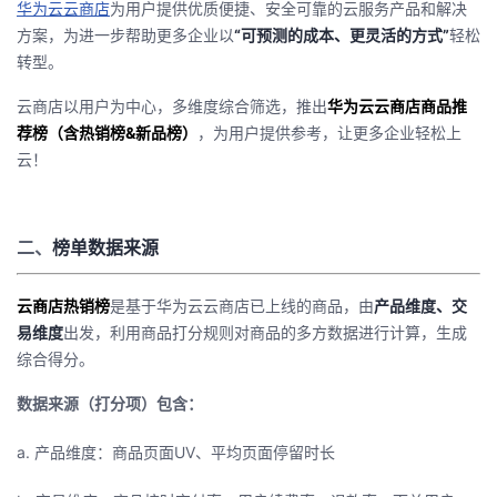
华为云云商店
为用户提供优质便捷、安全可靠的云服务产品和解决
方案，为进一步帮助更多企业以
“可预测的成本、更灵活的方式”
轻松
者
转型。
我
云商店以用户为中心，多维度综合筛选，推出
华为云云商店商品推
荐榜（含热销榜&新品榜）
，为用户提供参考，让更多企业轻松上
的
我
云！
博
的
我
二、
榜单数据来源
客
论
的
我
云商店热销榜
坛
圈
的
我
是基于华为云云商店已上线的商品，由
产品维度、交
易维度
出发，利用商品打分规则对商品的多方数据进行计算，生成
综合得分。
子
直
的
我
数据来源（打分项）包含：
我
播
活
的
a. 产品维度：商品页面UV、平均页面停留时长
我
动
关
的