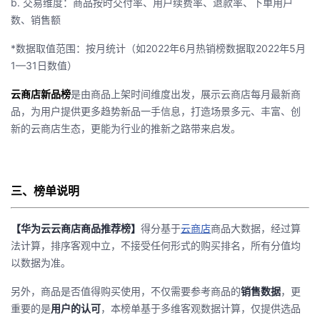
b. 交易维度：商品按时交付率、用户续费率、退款率、下单用户
我
注
的
开
数、销售额
*数据取值范围：按月统计（如2022年6月热销榜数据取2022年5月
的
Programs
发
1—31日数值）
支
者
云商店新品榜
是由商品上架时间维度出发，展示云商店每月最新商
品，为用户提供更多趋势新品一手信息，打造场景多元、丰富、创
持
学
新的云商店生态，更能为行业的推新之路带来启发。
我
堂
的
我
三、榜单说明
我
技
的
的
我
【华为云云商店商品推荐榜】
得分基于
云商店
商品大数据，经过算
法计算，排序客观中立，不接受任何形式的购买排名，所有分值均
术
云
课
的
我
以数据为准。
另外，商品是否值得购买使用，不仅需要参考商品的
销售数据
，更
支
声
程
认
的
我
重要的是
用户的认可
，本榜单基于多维客观数据计算，仅提供选品