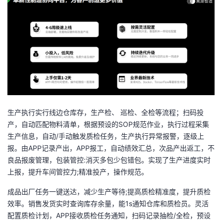
生产执行实行线边仓库存，生产检、
巡检、全检等流程；扫码投
产，自动匹配物料清单，根据预设的
SOP
规范作业，执行过程采集
生产信息，自动
/
手动触发质检任务，生产执行异常报警，逐级上
报。由
APP
记录产出，
APP
报工，自动绩效汇总，次品产出返工，不
良品报废管理，包装管控
:
消灭多包少包错包。实现了生产进度实时
上报，提升车间管控力
;
精准投产，操作规范。
成品出厂任务一键送达，减少生产等待
;
提高质检精准度，提升质检
效率。销售发货实时查询库存余量，能
1s
通知仓库和质检员。灵活
配置质检计划，
APP
接收质检任务通知，扫码记录抽检
/
全检，预设