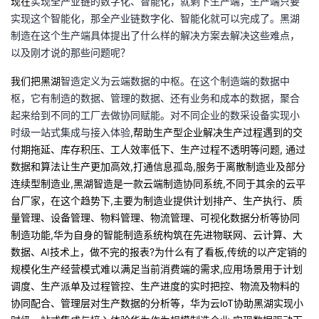
现在
实现全产业链的数字化、智能化，就剩下生产端，生产端只要
实现这个智能化，那全产业链数字化、智能化就可以完成了。黑湖
制造在这个生产端具体提出了什么样的解决方案去解决这些难点，
以及刚才说的那些问题呢？
我们把黑湖
智造定义为云端数据的中枢。在这个制造端的数据中
枢，它有制造的数据、管理的数据、还有业务和成本的数据，聚合
起来给到不同的工厂去做协同赋能。对不同企业的数采设备实现小
时级一站式集成与接入体验
,
帮助生产型企业解决生产过程遇到的交
付期拖延、库存积压、工人效率低下、生产过程不透明等问题
,
通过
数据和算法让生产更加高效
,
打通信息孤岛
,
服务于离散制造业及部分
连续型制造业
,
黑湖智造是一款云端制造协同系统
,
不同于其余的云平
台厂家，在这个趋势下
,
主要为制造业提供计划排产、生产执行、质
量管理、设备管理、物料管理、物流管理、可视化数据分析等协同
制造功能
,
华为自身的智能制造系统构筑在先进物联网、云计算、大
数据、
A
I
技术上，做不完的报表
?
为什么有了看板
,
传统的以产定销的
规模化生产经营模式难以满足当前消费端的需求
,
应用场景用于计划
调度、生产派单及过程管控、生产进度的实时把控、物流及物料的
协同配合、管理层对生产数据的分析等，华为云
loT
协助黑湖实现小