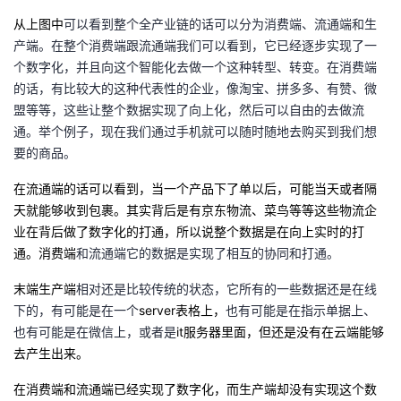
持
建
证
实
的
从上图中
可以看到整个全产业链的话可以分为消费端、流通端和生
产端。在整个消费端跟流通端我们可以看到，它已经逐步实现了一
议
验
收
个数字化，并且向这个智能化去做一个这种转型、转变。在消费端
的话，有比较大的这种代表性的企业，像淘宝、拼多多、有赞、微
藏
盟等等，这些让整个数据实现了向上化，然后可以自由的去做流
通。举个例子，现在我们通过手机就可以随时随地去购买到我们想
要的商品。
在流通端的话可以看到，当一个产品下了单以后，可能当天或者隔
天就能够收到包裹。其实背后是有京东物流、菜鸟等等这些物流企
业在背后做了数字化的打通，所以说整个数据是在向上实时的打
通。消费端
和流通端它的数据是实现了相互的协同和打通。
末端生产端
相对还是比较传统的状态，它所有的一些数据还是在线
下的，有可能是在一个
server
表格上，
也有可能是在指示单据上、
也有可能是在微信上，或者是
it
服务器里面，但还是没有在云端能够
去产生出来。
在消费端和流通端已经实现了数字化，而生产端却没有实现这个数