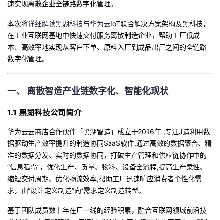
速实现离散企业全链路数字化管理。
者
本次将
详细解读黑湖科技与华为云
IoT
联合解决方案架构及黑科技，
在工业互联网基地中快速交付服务离散制造企业，帮助工厂低成
我
本、高效率地实现从客户下单、原料入厂到成品出厂之间的全链路
数字化管理。
的
我
博
的
我
一、
离散智造产业链数字化、智能化现状
1.1
黑湖科技公司简介
客
论
的
我
华为云云商店合作伙伴「黑湖智造」成立于
2016
年
,
专注
J
造利用数
坛
圈
的
我
据驱动生产效率提升的制造协同
SaaS
软件
,
通过高效的数据聚合、精
准的数据分发、实时的数据协同，打破生产管理和供应链协作中的
子
直
的
我
“
信息孤岛
”
，优化生产、质量、物料、设备全流程
,
提高生产柔性、
缩短交付周期、优化物流效率
,
帮助工厂迅速响应消费者个性化需
我
播
活
的
求，由
“
设计定义制造
”
向
“
需求定义制造转型。
我
动
关
的
基于团队成员数十年在厂一线的经验积累，融合互联网领域前沿技