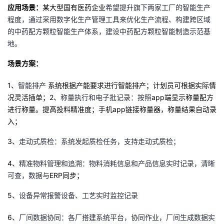
应用场景：
某大型国有医药企业
希望提升旗下两家工厂的智能生产
程度，通过采用数字化生产管理工具来优化生产流程、构建跨区域
的中药配方颗粒智能生产体系，建设中药配方颗粒智能制造示范基
地。
场景方案：
1
、
智能排产
系统根据产能要求进行智能排产；计划员可根据实际情
况灵活插单；
2
、
称量执行和电子批记录：按照
app
端显示称量配方
进行称量。提高投料精准度；手机
app
链接称量器，称量结果自动录
入；
3
、
走动式质检：系统发起质检任务，支持走动式质检；
4
、
精准物料管理和追溯：物料消耗信息和产品信息实时记录，清晰
可查，数据与
ERP
同步；
5
、
设备异常报警设备、工艺实时监控记录
6
、
厂间数据协同：各厂搭建系统平台，协同作业，厂间生成数据实