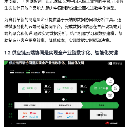
术创新，「
黑湖智造」正迅速成长为中国入级工业协同平台
,
向所有
我
注
的
开
生态伙伴开放产品能力
,
助力中国制造企业全面推进数字化转型。
为自我革新的制造型企业提供基于云端的数据协同和分析工具。通
的
Programs
发
过微服务化的云端制造协同平台，完成数据和信息在生产现场端到
端的聚合和传递
;
通过实时数据分析，结合机器学习和数据建模，帮
支
者
助制造业客户提高效率，降低成本，实现数据实时驱动决策。
持
学
1.2
供应链云端协同是实现全产业链数字化、智能化关键
我
堂
的
我
我
技
的
的
我
术
云
课
的
我
支
声
程
认
的
我