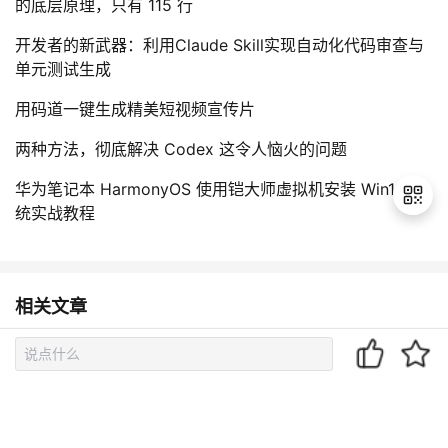
的底层原理，只有 115 行
开发者的新武器：利用Claude Skill实现自动化代码审查与
单元测试生成
用码道一键生成精美短视频宣传片
两种方法，彻底解决 Codex 这令人恼火的问题
华为笔记本 HarmonyOS 使用铠大师虚拟机安装 Win11 系
统实战教程
退
出
相关文章
登
录
让智能成为本能，华为云引领智能计算新时代
华为云多元计算+AI 打造企业级智能数据湖
云原生数据湖探索DLI助力企业数据驱动决策|华为全联接20