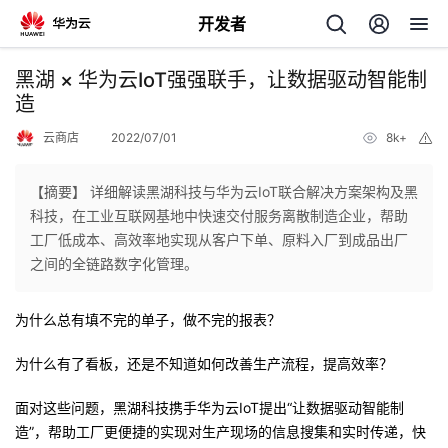
开发者
返
黑湖 × 华为云IoT强强联手，让数据驱动智能制
回
造
云商店
2022/07/01
8k+
举
报
【摘要】 详细解读黑湖科技与华为云IoT联合解决方案架构及黑
科技，在工业互联网基地中快速交付服务离散制造企业，帮助
个
工厂低成本、高效率地实现从客户下单、原料入厂到成品出厂
之间的全链路数字化管理。
我
人
为什么总有填不完的单子，做不完的报表？
的
主
为什么有了看板，还是不知道如何改善生产流程，提高效率？
开
页
面对这些问题，黑湖科技携手华为云
IoT
提出
“
让数据驱动智能制
造
”，
帮助工厂更便捷的实现对生产现场的信息搜集和实时传递，快
发