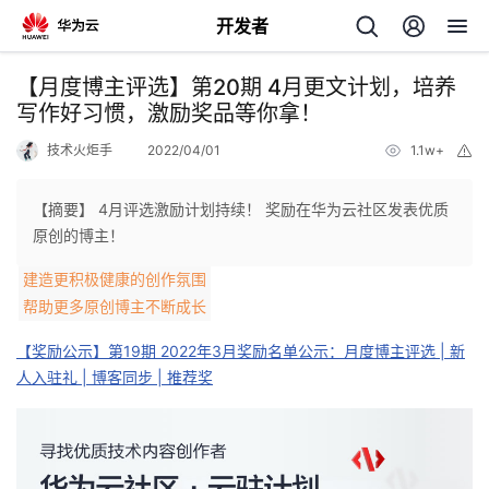
开发者
返
【月度博主评选】第20期 4月更文计划，培养
回
写作好习惯，激励奖品等你拿！
技术火炬手
2022/04/01
1.1w+
举
报
【摘要】 4月评选激励计划持续！ 奖励在华为云社区发表优质
原创的博主！
个
建造更积极健康的创作氛围
帮助更多原创博主不断成长
我
人
【奖励公示】第19期 2022年3月奖励名单公示：月度博主评选 | 新
的
主
人入驻礼 | 博客同步 | 推荐奖
开
页
发