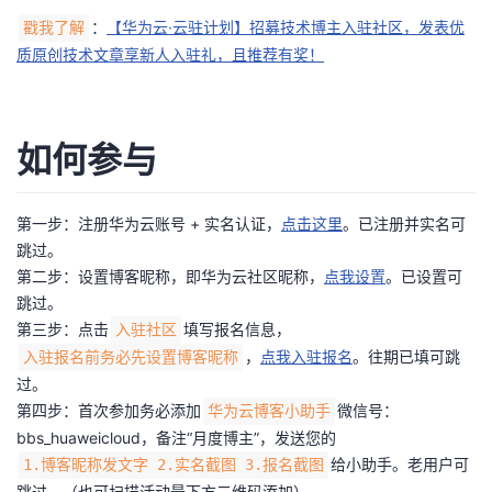
我
注
的
开
：
【华为云·云驻计划】招募技术博主入驻社区，发表优
戳我了解
质原创技术文章享新人入驻礼，且推荐有奖！
的
Programs
发
支
者
如何参与
持
学
第一步：注册华为云账号 + 实名认证，
点击这里
。已注册并实名可
我
堂
跳过。
第二步：设置博客昵称，即华为云社区昵称，
点我设置
。已设置可
的
我
我
跳过。
第三步：点击
填写报名信息，
入驻社区
技
的
的
我
，
点我入驻报名
。往期已填可跳
入驻报名前务必先设置博客昵称
过。
术
云
课
的
我
第四步：首次参加务必添加
微信号：
华为云博客小助手
bbs_huaweicloud，备注“月度博主”，发送您的
支
声
程
认
的
我
给小助手。老用户可
1.博客昵称发文字 2.实名截图 3.报名截图
跳过。（也可扫描活动最下方二维码添加）