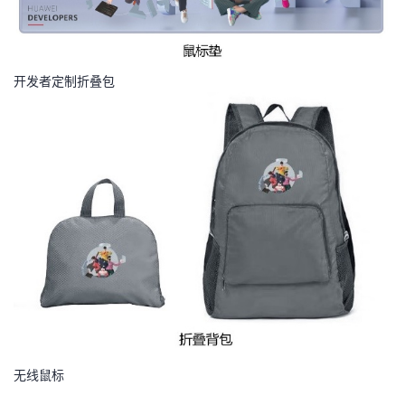
开发者定制折叠包
无线鼠标