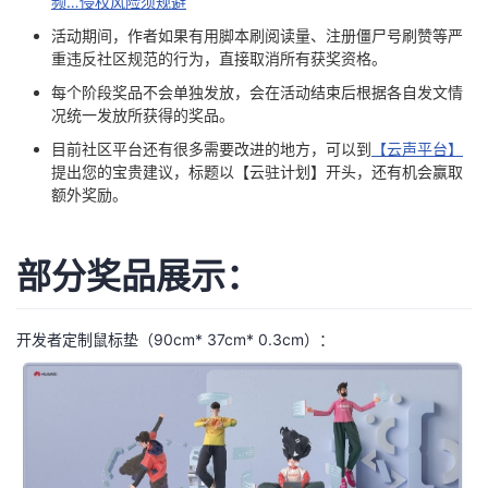
频…侵权风险须规避
活动期间，作者如果有用脚本刷阅读量、注册僵尸号刷赞等严
重违反社区规范的行为，直接取消所有获奖资格。
每个阶段奖品不会单独发放，会在活动结束后根据各自发文情
况统一发放所获得的奖品。
目前社区平台还有很多需要改进的地方，可以到
【云声平台】
提出您的宝贵建议，标题以【云驻计划】开头，还有机会赢取
额外奖励。
部分奖品展示：
开发者定制鼠标垫（90cm* 37cm* 0.3cm）：