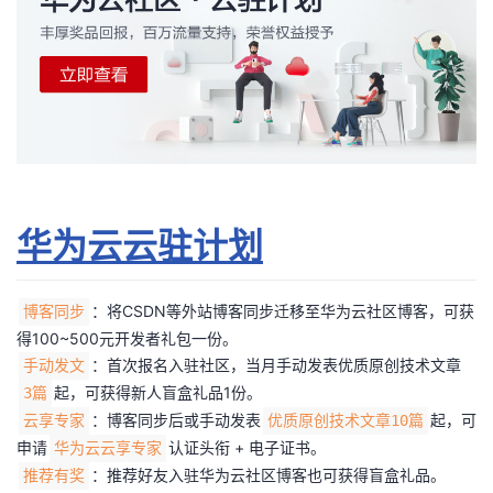
者
我
的
我
博
的
我
华为云云驻计划
客
论
的
我
坛
圈
的
我
：将CSDN等外站博客同步迁移至华为云社区博客，可获
博客同步
得100~500元开发者礼包一份。
子
直
的
我
：首次报名入驻社区，当月手动发表优质原创技术文章
手动发文
起，可获得新人盲盒礼品1份。
3篇
我
播
活
的
：博客同步后或手动发表
起，可
云享专家
优质原创技术文章10篇
申请
认证头衔 + 电子证书。
华为云云享专家
我
动
关
的
：推荐好友入驻华为云社区博客也可获得盲盒礼品。
推荐有奖