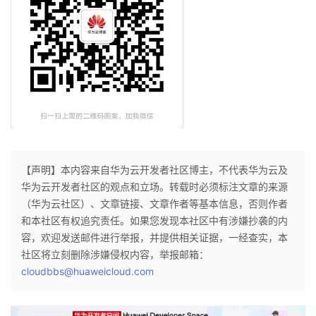
【声明】本内容来自华为云开发者社区博主，不代表华为云及
华为云开发者社区的观点和立场。转载时必须标注文章的来源
（华为云社区）、文章链接、文章作者等基本信息，否则作者
和本社区有权追究责任。如果您发现本社区中有涉嫌抄袭的内
容，欢迎发送邮件进行举报，并提供相关证据，一经查实，本
社区将立刻删除涉嫌侵权内容，举报邮箱：
cloudbbs@huaweicloud.com