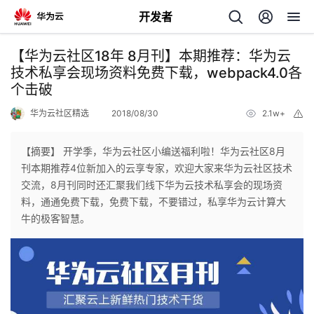
开发者
返
【华为云社区18年 8月刊】本期推荐：华为云
回
技术私享会现场资料免费下载，webpack4.0各
个击破
华为云社区精选
2018/08/30
2.1w+
举
报
【摘要】 开学季，华为云社区小编送福利啦！华为云社区8月
个
刊本期推荐4位新加入的云享专家，欢迎大家来华为云社区技术
交流，8月刊同时还汇聚我们线下华为云技术私享会的现场资
我
人
料，通通免费下载，免费下载，不要错过，私享华为云计算大
牛的极客智慧。
的
主
开
页
发