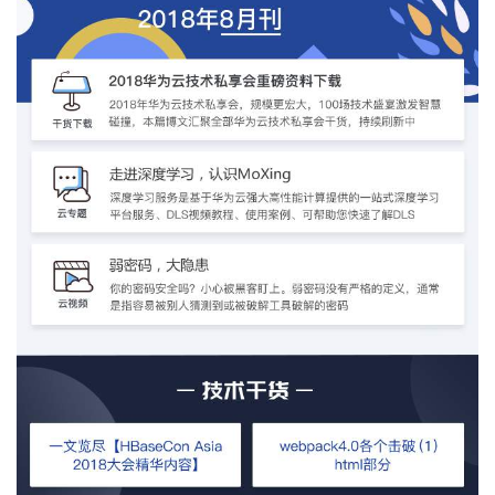
者
我
的
我
博
的
我
客
论
的
我
坛
圈
的
我
子
直
的
我
我
播
活
的
我
动
关
的