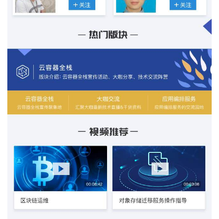
持
建
证
实
的
议
验
收
藏