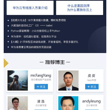
我
注
的
开
的
Programs
发
支
者
持
学
我
堂
的
我
我
技
的
的
我
术
云
课
的
我
支
声
程
认
的
我