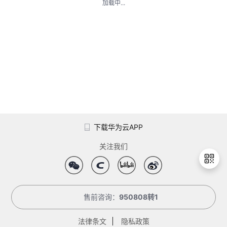
加载中...
的
Programs
发
者
支
者
我
持
学
的
我
我
堂
博
的
我
的
我
客
论
的
我
我
下载华为云APP
技
的
坛
圈
的
我
的
我
关注我们
术
云
子
直
的
我
课
的
我
支
声
播
活
的
程
认
的
我
售前咨询：
950808转1
退
出
持
建
动
关
证
实
的
登
法律条文
隐私政策