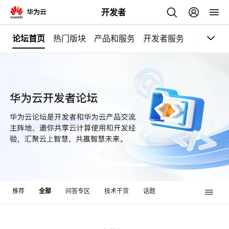
开发者
论坛首页
热门版块
产品和服务
开发者服务
解决方案
返
回
个
我
人
我
的
主
推荐
全部
问答专区
技术干货
话题
我
的
开
页
我
的
开
发