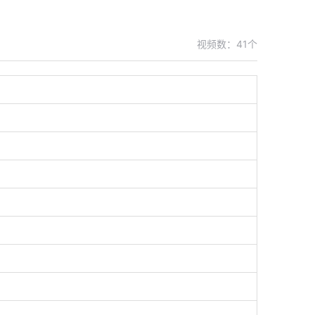
视频数：
41
个