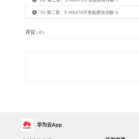
10-第二章：5-NB476开发板模块详解-3
11-第二章：6-NB476开发板模块详解-4
评论
0
(
)
12-第二章：7-入手玩转NB476开发板
13-第二章：8-NBIOT模块的玩法路线
14-第三章：1-物联网的4层开发模式详解
15-第三章：2-NBIOT接入电信云常见疑问及解答
16-第三章：3-电信NB卡计费标准和细节
17-第四章：1-NBIOT模块背景知识
18-第四章：2-移远BC95模组介绍
19-第四章：3-BC95的AT指令集-1
华为云App
20-第四章：4-BC95的AT指令集-2