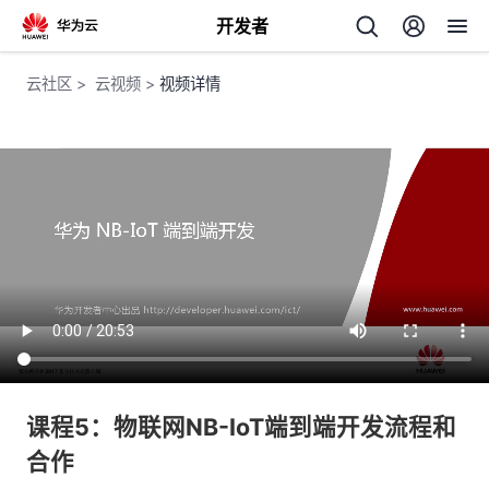
开发者
返
云社区
>
云视频
>
视频详情
回
个
我
人
我
的
主
我
的
开
页
课程5：物联网NB-IoT端到端开发流程和
合作
我
的
开
发