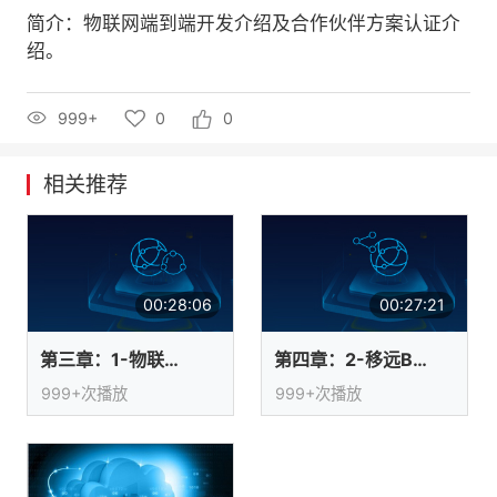
简介：物联网端到端开发介绍及合作伙伴方案认证介
的
Programs
发
者
绍。
支
者
我
999+
0
0
持
学
的
我
相关推荐
我
堂
博
的
我
的
我
客
论
的
我
我
技
的
00:28:06
00:27:21
坛
圈
的
我
的
我
术
云
第三章：1-物联网的4层开发模式详解
第四章：2-移远BC95模组介绍
子
直
的
我
课
的
我
999+次播放
999+次播放
支
声
播
活
的
程
认
的
我
持
建
动
关
证
实
的