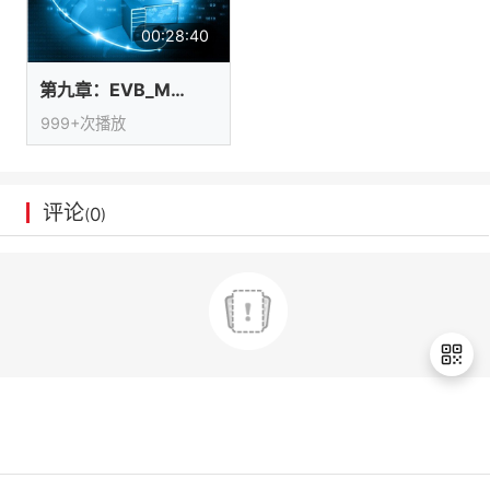
议
注
验
收
00:28:40
藏
第九章：EVB_M1入网
999+次播放
评论
0
(
)
退
出
登