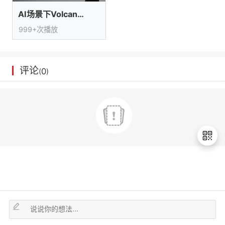
我
注
的
开
AI场景下Volcano作业管理能力实践
999+次播放
的
Programs
发
支
者
评论
0
(
)
持
学
我
堂
的
我
我
技
的
的
我
退
术
云
课
的
我
出
登
支
声
程
认
的
我
录