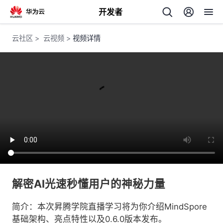
开发者
返
云社区
>
云视频
>
视频详情
回
个
我
人
的
主
解密AI光速秒懂用户的神秘力量
开
页
简介：本次昇腾学院直播学习将为你介绍MindSpore
发
基础架构、亮点特性以及0.6.0版本发布。