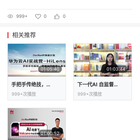
者
999+
0
0
我
相关推荐
的
我
博
的
我
01:05:40
01:03:44
客
论
的
我
手把手传绝技，开发自己的无人赛车库
下一代AI 自监督与有监督谁更胜一筹
坛
圈
的
我
999+次播放
999+次播放
子
直
的
我
我
播
活
的
我
动
关
的
01:00:52