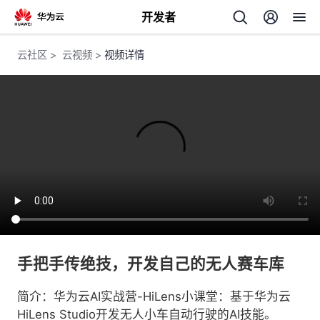
开发者
返
云社区
>
云视频
>
视频详情
回
个
我
人
我
的
主
手把手传绝技，开发自己的无人赛车库
我
的
开
页
简介：华为云AI实战营-HiLens小课堂：基于华为云
我
的
开
发
HiLens Studio开发无人小车自动行驶的AI技能。