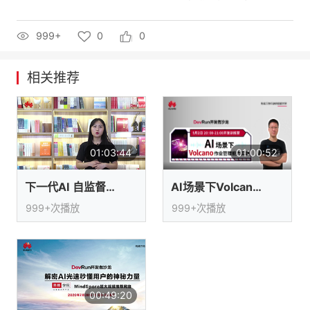
的
Programs
发
者
999+
0
0
支
者
我
相关推荐
持
学
的
我
我
堂
博
的
我
01:03:44
01:00:52
的
我
客
论
的
我
我
下一代AI 自监督与有监督谁更胜一筹
AI场景下Volcano作业管理能力实践
技
的
坛
圈
的
我
的
我
999+次播放
999+次播放
术
云
子
直
的
我
课
的
我
支
声
播
活
的
程
认
的
我
持
建
动
关
证
实
的
00:49:20