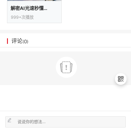
议
注
验
收
解密AI光速秒懂用户的神秘力量
999+次播放
藏
评论
0
(
)
退
出
登
录