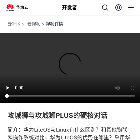
开发者
返
云社区
>
云视频
>
视频详情
回
个
我
人
的
主
攻城狮与攻城狮PLUS的硬核对话
开
页
简介：华为LiteOS与Linux有什么区别？和其他物联
发
网操作系统对比，华为LiteOS的优势在哪里？采用华