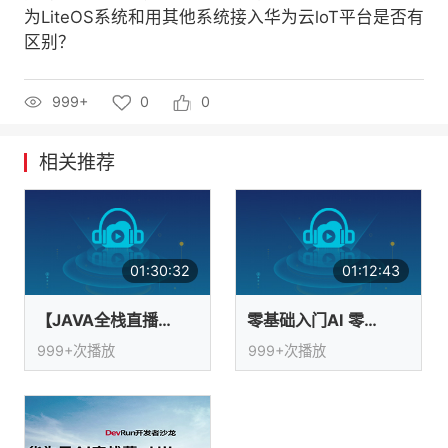
为LiteOS系统和用其他系统接入华为云loT平台是否有
者
区别？
我
999+
0
0
的
我
相关推荐
博
的
我
客
论
的
我
01:30:32
01:12:43
坛
圈
的
我
【JAVA全栈直播课】Java · 激荡三十年
零基础入门AI 零代码开发模型
子
直
的
我
999+次播放
999+次播放
我
播
活
的
我
动
关
的