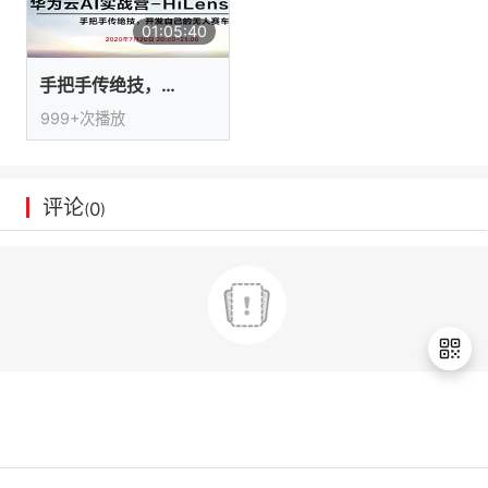
我
注
的
开
01:05:40
的
Programs
发
手把手传绝技，开发自己的无人赛车库
999+次播放
支
者
持
学
评论
0
(
)
我
堂
的
我
我
技
的
的
我
术
云
课
的
我
退
支
声
程
认
的
我
出
登