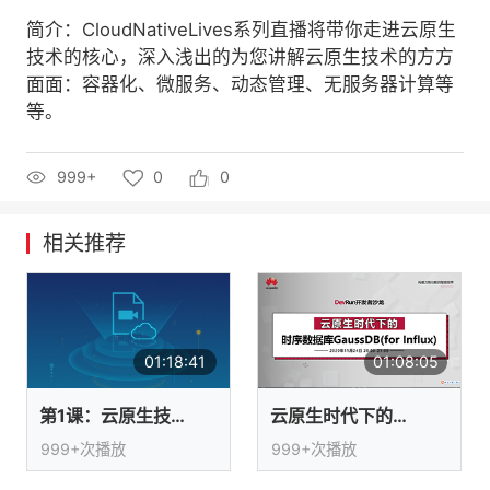
简介：CloudNativeLives系列直播将带你走进云原生
者
技术的核心，深入浅出的为您讲解云原生技术的方方
面面：容器化、微服务、动态管理、无服务器计算等
我
等。
的
我
999+
0
0
博
的
我
相关推荐
客
论
的
我
坛
圈
的
我
子
直
的
我
01:18:41
01:08:05
我
播
活
的
第1课：云原生技术的前世今生
云原生时代下的时序数据库GaussDB
999+次播放
999+次播放
我
动
关
的