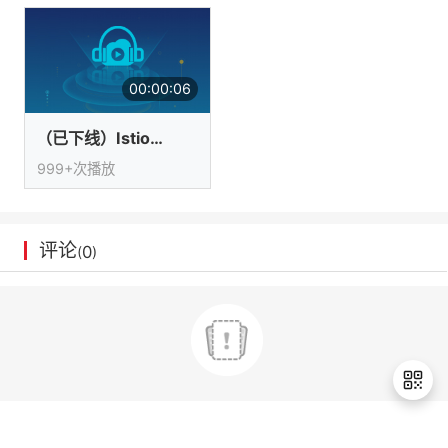
我
注
的
开
的
Programs
发
00:00:06
支
者
（已下线）IstioMixer架构设计与应用
持
999+次播放
学
我
堂
评论
0
(
)
的
我
我
技
的
的
我
术
云
课
的
我
支
声
程
认
的
我