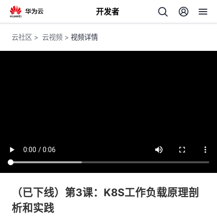
开发者
返
云社区
>
云视频
>
视频详情
回
个
我
人
的
主
开
页
（已下线）第3课：K8S工作负载原理剖
析和实践
发