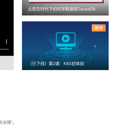
云原生时代下的时序数据库GaussDB
（已下线）第2课：K8S初体验
服务治理”。