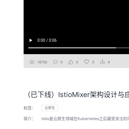
16792
0
0
0
4
（已下线）IstioMixer架构设计与
标签：
云原生
简介：
Istio是云原生领域在Kubernetes之后最