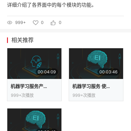
详细介绍了各界面中的每个模块的功能。
者
999+
0
0
我
的
我
相关推荐
博
的
我
客
论
的
我
00:04:09
00:03:46
坛
圈
的
我
机器学习服务产品介绍
机器学习服务 使用Notebook
子
直
的
我
999+次播放
999+次播放
我
播
活
的
我
动
关
的