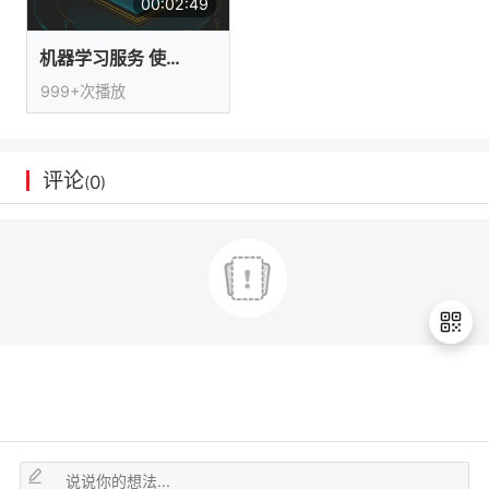
00:02:49
我
注
的
开
机器学习服务 使用工作流
的
Programs
发
999+次播放
支
者
评论
0
(
)
持
学
我
堂
的
我
我
技
的
的
我
术
云
课
的
我
退
出
支
声
程
认
的
我
登
录