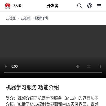
开发者
返
云社区
>
云视频
>
视频详情
回
个
我
人
的
主
机器学习服务 功能介绍
开
页
简介：视频介绍了机器学习服务（MLS）的界面功能
发
介绍，包括了MLS控制台界面和MLS实例界面。视频