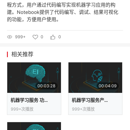
程方式，用户通过代码编写实现机器学习应用的构
者
建。Notebook提供了代码编写、调试、结果可视化
的功能，方便用户使用。
我
999+
0
0
的
我
博
的
我
相关推荐
客
论
的
我
坛
圈
的
我
00:03:28
00:04:09
子
直
的
我
机器学习服务 功能介绍
机器学习服务产品介绍
我
播
活
的
999+次播放
999+次播放
我
动
关
的