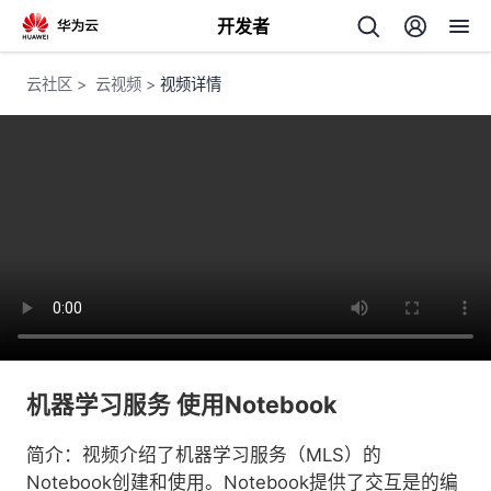
开发者
返
云社区
>
云视频
>
视频详情
回
个
我
人
的
主
机器学习服务 使用Notebook
开
页
简介：视频介绍了机器学习服务（MLS）的
发
Notebook创建和使用。Notebook提供了交互是的编