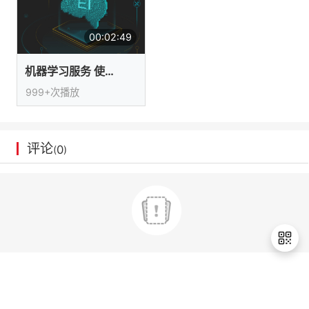
我
注
的
开
00:02:49
的
Programs
发
机器学习服务 使用工作流
支
者
999+次播放
持
学
评论
0
(
)
我
堂
的
我
我
技
的
的
我
术
云
课
的
我
支
声
程
认
的
我
退
出