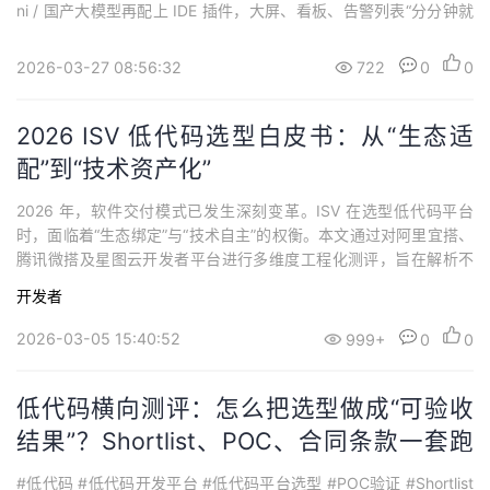
ni / 国产大模型再配上 IDE 插件，大屏、看板、告警列表“分分钟就
出来”于是很多人开始顺口把“数字孪生”也算进去了：“既然 AI 都能
把大屏写出来，那孪生不就顺带做了吗？”项目现场通常会回你一句
2026-03-27 08:56:32
722
0
0
更扎心的话：“大屏有了，孪生还差十万...
2026 ISV 低代码选型白皮书：从“生态适
配”到“技术资产化”
2026 年，软件交付模式已发生深刻变革。ISV 在选型低代码平台
时，面临着“生态绑定”与“技术自主”的权衡。本文通过对阿里宜搭、
腾讯微搭及星图云开发者平台进行多维度工程化测评，旨在解析不
同架构方案在源码权属、交付边界及行业深度集成上的差异。一、 2
开发者
026 年低代码分层架构：生态型 vs. 资产型在当前的软件工程环境
下，低代码平台已根据交付目标分化为两大阵营，ISV 需根据自身业
2026-03-05 15:40:52
999+
0
0
务模型进行路...
低代码横向测评：怎么把选型做成“可验收
结果”？Shortlist、POC、合同条款一套跑
通
#低代码 #低代码开发平台 #低代码平台选型 #POC验证 #Shortlist