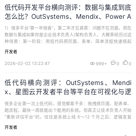
低代码开发平台横向测评：数据与集成到底
怎么比？OutSystems、Mendix、Power A
pps、Appian、
1）很多平台“第一年很香”，第二年才见真章：问题不在页面，而在
数据与集成如果你是企业技术负责人/架构负责人，大概率经历过这
种场景：第一阶段：用低代码把页面、表单、简单流程快速搭起
来，业务挺满意；第二阶段：开始要 接 ERP/CRM/IoT/数据中台，
开发者
要做 跨系统联动；第三阶段：规则越来越多、接口越来越多、数据
越来越杂——维护成本开始飙升。这就是我常说的“第二年问题”：不
2026-02-02 13:22:47
999+
0
0
是“能不能做出来”，而...
低代码横向测评：OutSystems、Mendi
x、星图云开发者平台等平台在可视化与逻
辑编排上差别在哪？
很多企业第一次上低代码，感觉都差不多：拖拽搭页面、配表单、
跑流程，最快一周就能出个能用的系统。但真正让技术负责人开始
“重新评估平台”的，往往是系统上线 6～12 个月之后：逻辑变复
杂、迭代频繁、多人协作、开始对接外部系统，甚至出现“一个需求
开发者
改三天还不敢上线”。所以这篇不再泛泛盘点，而是把主流平台放到