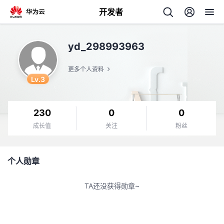
开发者
返
yd_298993963
回
更多个人资料
Lv.3
230
0
0
个
成长值
关注
粉丝
我
人
个人勋章
的
主
TA还没获得勋章~
开
页
发