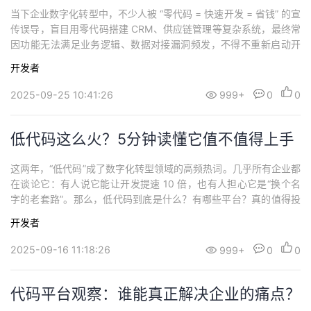
里？
当下企业数字化转型中，不少人被 “零代码 = 快速开发 = 省钱” 的宣
传误导，盲目用零代码搭建 CRM、供应链管理等复杂系统，最终常
因功能无法满足业务逻辑、数据对接漏洞频发，不得不重新启动开
发，反而浪费时间成本。其实在复杂系统开发领域，“零代码” 更多
开发者
是营销概念，真正能平衡效率与灵活性的，是常被忽视的 “低代
码”。今天就来拆解核心问题：低代码与传统开发的 70% 效率差究
2025-09-25 10:41:26
999+
0
0
竟藏在何处？企业又...
低代码这么火？5分钟读懂它值不值得上手
这两年，“低代码”成了数字化转型领域的高频热词。几乎所有企业都
在谈论它：有人说它能让开发提速 10 倍，也有人担心它是“换个名
字的老套路”。那么，低代码到底是什么？有哪些平台？真的值得投
入吗？本文用 5 分钟带你看清。1. 什么是低代码？低代码（Low-Co
开发者
de）是一种通过 可视化拖拽、模块化配置 来快速开发应用的软件方
式。和“无代码”不同，低代码保留了手写代码的空间，既能让业务人
2025-09-16 11:18:26
999+
0
0
员参与搭建...
代码平台观察：谁能真正解决企业的痛点？