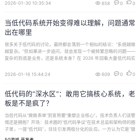
同一把尺子上，重点比两件事：可视化开发的覆盖深度：只是搭页
2026-01-30 10:35:34
858
0
0
面，还是能覆盖数据/逻辑/服务？复杂...
当低代码系统开始变得难以理解，问题通常
出在哪里
很多关于低代码的讨论，最终都会落到一个相似的结论：“系统越做
越复杂。”但如果进一步追问，就会发现一个被频繁忽略的问题——
复杂的到底是业务，还是系统本身？在 2026 年回看大量低代码实
践，会发现一个规律：真正让系统失控的，往往不是功能增加，而
是结构开始变得不可被理解。一、低代码系统“难维护”，往往不是从
2026-01-16 15:44:24
609
0
0
维护开始的当一个低代码应用出现“难改、怕动”的情况时，问题通常
已经存在很久了。在系统初期，...
低代码的“深水区”：敢用它搞核心系统，老
板是不是疯了？
当低代码从“做做表单”到宣称要“重塑企业核心”，技术负责人们该警
惕还是拥抱？开场：技术圈的“低代码争议”在技术总监和架构师的圈
子里，一提“低代码”，往往引发两极分化的反应。一方认为它是“银
弹”，能解救被无尽需求淹没的IT部门；另一方则嗤之以鼻，认定它
5G游戏
开发者