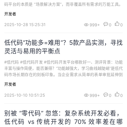
码平台的本质是 “场景解决方案”，而非覆盖所有需求的万能工具。
为验证不同平台的实际适配能力，我们以 “工业数字孪生 + 空天数据
开发者
融合 + 通用办公” 三重场景为测试维度，对星图云开发者平台（中科
星图旗下）、阿里宜搭、树根互联根云展开实测。结果显示：脱离
2025-10-28 15:25:31
999+
0
0
平...
低代码“功能多=难用”？5款产品实测，寻找
灵活与易用的平衡点
#低代码 #低代码开发 #低代码开发平台哪款好一、测评背景：功能
丰富与操作简便，能否兼得？“功能越强大，学习曲线越陡峭”是低代
码市场长期存在的刻板印象。当企业需求从简单的表单审批延伸到
包含专业算法、多维数据融合的复杂业务系统时，平台是否真的难
开发者
以兼顾深度与易用性？为探寻答案，我们选取了星图云开发者平
台、简道云、宜搭、腾讯云微搭、Mendix这五款产品，围绕企业选
2025-10-10 10:51:25
999+
0
0
型最关心的四大维度进行了深度实测...
别被 “零代码” 忽悠：复杂系统开发必看，
低代码 vs 传统开发的 70% 效率差在哪