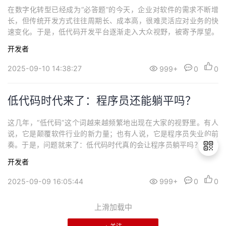
在数字化转型已经成为“必答题”的今天，企业对软件的需求不断增
长，但传统开发方式往往周期长、成本高，很难灵活应对业务的快
速变化。于是，低代码开发平台逐渐走入大众视野，被寄予厚望。
不过，市面上的低代码平台众多，每一家似乎都在强调“快速搭建、
开发者
降低成本、人人可用”。那问题来了：哪一个平台能真正帮助企业实
现落地，而不是停留在概念和营销？多平台横向比较：功能与体验
2025-09-10 14:38:27
999+
0
0
的差异我们在调研过程中，对市面上几款常见...
低代码时代来了：程序员还能躺平吗？
这几年，“低代码”这个词越来越频繁地出现在大家的视野里。有人
说，它是颠覆软件行业的新力量；也有人说，它是程序员失业的前
奏。于是，问题就来了：低代码时代真的会让程序员躺平吗？01 程
序员的“危机感”从哪里来？在传统印象里，写代码是一项高门槛的技
开发者
能，需要长时间学习编程语言、掌握算法逻辑。低代码却打破了这
一壁垒：只需要拖拽、配置，就能快速拼装出应用原型，甚至上线
2025-09-09 16:05:44
999+
0
0
退
投入使用。不少人因此担心：老板会不会...
出
上滑加载中
登
录