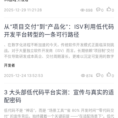
是“玩具”，只配做边缘应用，上核心系统就是自找麻烦。常见的质疑
非常具体且尖锐：性能疑虑：“拖拉拽出来的玩意，能扛住高并发
2025-12-29 11:21:28
698
0
0
吗？”扩展性质疑：“业务...
从“项目交付”到“产品化”：ISV利用低代码
开发平台转型的一条可行路径
、在数字化进程不断加速的今天，传统软件开发模式正面临深刻挑
战。对于大量独立软件开发商（ISV）而言，长期依赖“项目制”交付
不仅导致研发成本高企、交付周期漫长，更难以沉淀可复用的数字
资产，制约了规模化发展与持续创新。如何在保障项目交付的同
开发者
时，实现能力复用与商业模式升级，成为行业共同关注的课题。近
年来，低代码平台逐渐进入公众视野，它并非要取代传统编码，而
2025-12-24 13:52:53
874
0
0
是通过可视化、组件化的方式，显著降低重复开...
3 大头部低代码平台实测：宣传与真实的适
配密码
低代码不是 “神话”，而是 “场景工具”“省 80% 开发时间”“零代码交
付” 的宣传背后，始终藏着一个关键前提 ——“在适配场景下”。低代