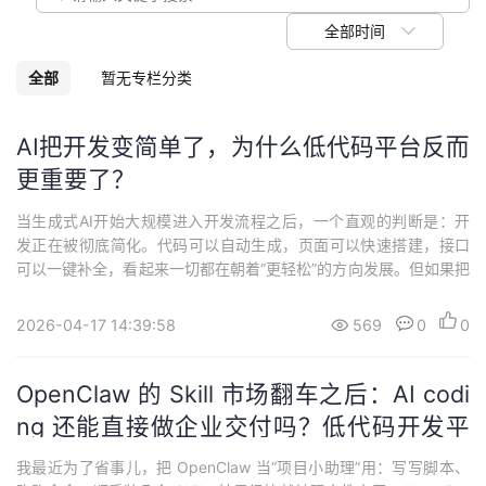
我
注
的
开
全部时间
的
Programs
发
全部
暂无专栏分类
支
者
AI把开发变简单了，为什么低代码平台反而
更重要了？
持
学
当生成式AI开始大规模进入开发流程之后，一个直观的判断是：开
我
堂
发正在被彻底简化。代码可以自动生成，页面可以快速搭建，接口
可以一键补全，看起来一切都在朝着“更轻松”的方向发展。但如果把
的
我
我
视角从“写代码”拉回到“做系统”，就会发现一个逐渐显现的变化：代
码越容易生成，系统反而越难做好。AI coding的核心能力，是生
2026-04-17 14:39:58
569
0
0
技
的
成。无论是像 GitHub Copilot 还是 Cursor，本质上都在解决一个
的
我
问...
OpenClaw 的 Skill 市场翻车之后：AI codi
术
云
课
的
我
ng 还能直接做企业交付吗？低代码开发平
支
声
程
认
的
我
台到底在“保”什么
我最近为了省事儿，把 OpenClaw 当“项目小助理”用：写写脚本、