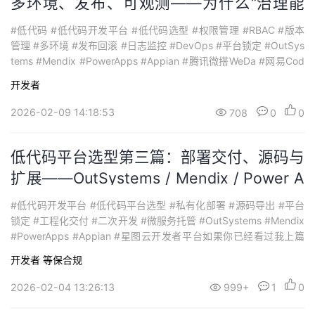
多环境、发布、可观测——为什么“治理能
力”决定第二年成本？
#低代码 #低代码开发平台 #低代码选型 #权限管理 #RBAC #版本
管理 #多环境 #发布回滚 #日志监控 #DevOps #平台锁定 #OutSys
tems #Mendix #PowerApps #Appian #腾讯微搭WeDa #网易Cod
eWave #JEECG #ZohoCreator #星图云开发者平台很多团队选低代
开发者
码，第一年体验都不差：页面搭得快、功能做得出、业务也满意。
但...
2026-02-09 14:18:53
708
0
0
低代码平台选型第三篇：部署交付、源码与
扩展——OutSystems / Mendix / Power A
pps / Appian
#低代码开发平台 #低代码平台选型 #私有化部署 #源码导出 #平台
锁定 #工程化交付 #二次开发 #微服务托管 #OutSystems #Mendix
#PowerApps #Appian #星图云开发者平台如果你已经看过我上篇
《数据与集成怎么比》，大概率会有一个共识：低代码真正贵的不
开发者
等保合规
是“做出来”，而是“做大之后还能不能交付、能不能二开、还能不能
控成本”。这篇我们把镜头拉到更现实的“落地战...
2026-02-04 13:26:13
999+
1
0