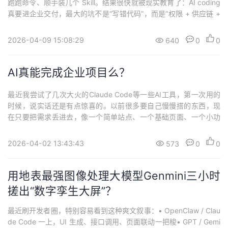
跑跑命令、顺手装几个 Skill。结果很快就被现实教育了：AI coding
持
建
证
实
的
真要进企业交付，最大的坑不是“写错代码”，而是“权限 + 供应链 +
自动执行”这三件事叠在一起，会把风险放大到离谱。1）最吓人的不
议
验
收
是漏洞，是“默认就能把你机器当自己家”OpenClaw 的官方仓库里有
2026-04-09 15:08:29
640
0
0
一句话写得很直：默认情况下，工具是在宿主机上...
藏
AI真能完成企业项目么？
最近我尝试了几次大火的Claude Code等一些AI工具，第一次用的
时候，说实话还是有点惊喜的。以前很多要自己慢慢搭的东西，现
在只要把需求丢进去，像一个简单站点、一个基础页面、一个小功
能模块，AI 都能直接给我一个初稿，我再通过调整prompt继续完
成。从“把东西做出来”这件事上看，它确实快了不少。但我真正开始
2026-04-02 13:43:43
573
0
0
觉得不太对劲，是在把它接进我自己原本的项目之后。比如我本来
只是想让它帮我改一个页...
用地表最强图像处理大模型Genmini三小时
搓出“数字孪生大屏”？
最近刷开发者圈，特别容易看到这种爽文叙事：• OpenClaw / Clau
de Code 一上，UI 生成、接口调用、页面联动一把梭• GPT / Gemi