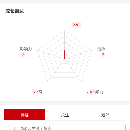
者
成长雷达
我
230
的
我
博
的
我
0
0
客
论
的
我
坛
圈
的
我
0
0
子
直
的
我
我
播
活
的
博客
关注
粉丝
我
动
关
的