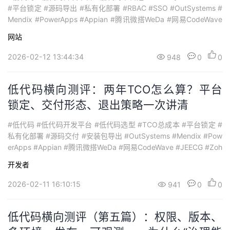
#平台锁定 #源码导出 #私有化部署 #RBAC #SSO #OutSystems #
Mendix #PowerApps #Appian #腾讯微搭WeDa #网易CodeWave
#JEECG #ZohoCreator #星图云开发者平台如果你是企业技术负责
网站
人/架构负责人，低代码选型最怕的不是“挑错平台”，而...
2026-02-12 13:44:34
948
0
0
低代码横向测评：两年TCO怎么算？平台
锁定、交付形态、退出策略一次讲清
#低代码 #低代码开发平台 #低代码选型 #TCO总成本 #平台锁定 #
私有化部署 #源码交付 #安装包导出 #OutSystems #Mendix #Pow
erApps #Appian #腾讯微搭WeDa #网易CodeWave #JEECG #Zoh
oCreator #星图云开发者平台很多中小企业做低代码选型，第一年
开发者
往往都“看起来很顺”——上线快、需求跑得动、业务也愿意配合。真
正把项目拖...
2026-02-11 16:10:15
941
0
0
低代码横向测评（第五篇）：权限、版本、