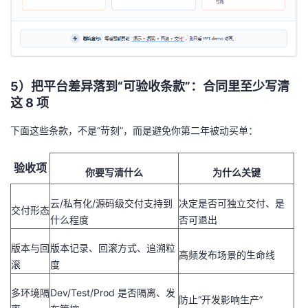
5）把平台差异落到“可验收条款”：合同里至少写清
这 8 项
下面这些条款，不是“苛刻”，而是避免你第二年被动买单：
验收项
你要写清什么
为什么关键
云/私有化/源码级交付支持到
决定是否可独立交付、是
交付形态
什么程度
否可退出
版本与回
版本记录、回滚方式、追溯粒
高频发布场景的生命线
滚
度
多环境隔
Dev/Test/Prod 是否隔离、发
防止“开发影响生产”