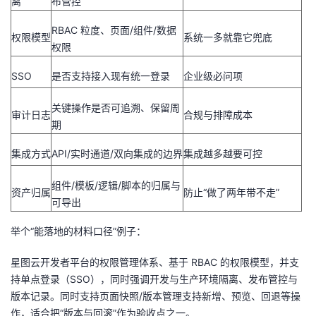
离
布管控
RBAC 粒度、页面/组件/数据
权限模型
系统一多就靠它兜底
权限
SSO
是否支持接入现有统一登录
企业级必问项
关键操作是否可追溯、保留周
审计日志
合规与排障成本
期
集成方式
API/实时通道/双向集成的边界
集成越多越要可控
组件/模板/逻辑/脚本的归属与
资产归属
防止“做了两年带不走”
可导出
举个“能落地的材料口径”例子：
星图云开发者平台的权限管理体系、基于 RBAC 的权限模型，并支
持单点登录（SSO），同时强调开发与生产环境隔离、发布管控与
版本记录
。
同时支持
页面快照/版本管理支持新增、预览、回退等操
作，适合把“版本与回滚”作为验收点之一。