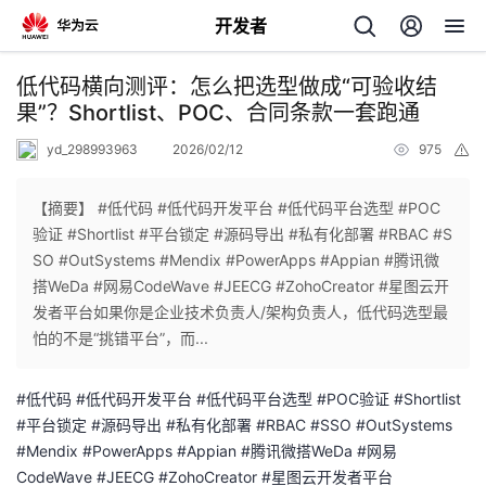
开发者
返
低代码横向测评：怎么把选型做成“可验收结
回
果”？Shortlist、POC、合同条款一套跑通
yd_298993963
2026/02/12
975
举
报
【摘要】 #低代码 #低代码开发平台 #低代码平台选型 #POC
验证 #Shortlist #平台锁定 #源码导出 #私有化部署 #RBAC #S
个
SO #OutSystems #Mendix #PowerApps #Appian #腾讯微
搭WeDa #网易CodeWave #JEECG #ZohoCreator #星图云开
我
人
发者平台如果你是企业技术负责人/架构负责人，低代码选型最
怕的不是“挑错平台”，而...
的
主
#低代码 #低代码开发平台 #低代码平台选型 #POC验证 #Shortlist
开
页
#平台锁定 #源码导出 #私有化部署 #RBAC #SSO #OutSystems
#Mendix #PowerApps #Appian #腾讯微搭WeDa #网易
发
CodeWave #JEECG #ZohoCreator #星图云开发者平台