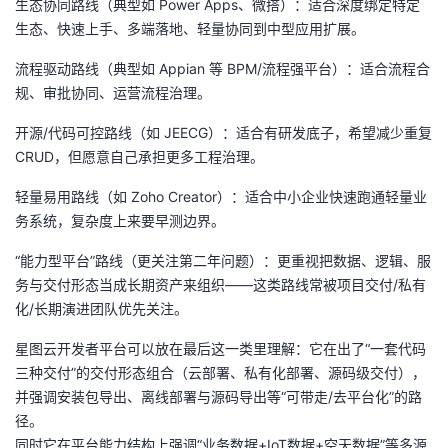
生态协同路线
（典型如 Power Apps、微搭）：适合深度绑定特定
持
建
证
实
的
生态、快速上手、多端落地、轻量协同到中型应用扩展。
议
验
收
流程驱动路线
（典型如 Appian 等 BPM/流程强平台）：适合流程合
规、审批协同、运营流程治理。
藏
开源/代码可控路线
（如 JEECG）：适合有研发底子，希望减少重复
CRUD，但愿意自己承担更多工程治理。
轻量易用路线
（如 Zoho Creator）：适合中小企业快速跑通轻量业
务系统，复杂度上来要早测边界。
“能力型平台”路线（更关注第二年问题）
：更重视把
数据、逻辑、服
务与交付形态
当成长期资产来组织——这类路线常被项目交付/私有
化/长期演进团队优先关注。
星图云开发者平台
可以放在最后这一类里理解：它在出了“一套代码
三种交付”的交付形态组合（云部署、私有化部署、源码级交付），
并强调安装包导出、离线部署与源码导出等“可带走/去平台化”的路
径。
同时它在平台能力结构上强调“业务数据+IoT数据+空天数据”等多源