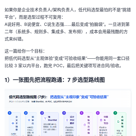
如果你是企业技术负责人/架构负责人，低代码选型最怕的不是“挑错
者
平台”，而是
选型过程不可复用
：
A说好用、B说便宜、C说生态强……最后变成“拍脑袋”。一旦进到第
我
二年（系统多、规则多、集成多、发布频），成本会用最残酷的方
式来纠错。
的
我
这一篇给你一个目标：
博
的
我
把低代码选型从“主观体验”变成“可验收结果”
——你能用同一套口径
比较 3 家以内平台，跑完 POC，最后把关键项写进合同/验收。
客
论
的
我
1）一张图先把流程跑通：7 步选型路线图
坛
圈
的
我
子
直
的
我
我
播
活
的
我
动
关
的