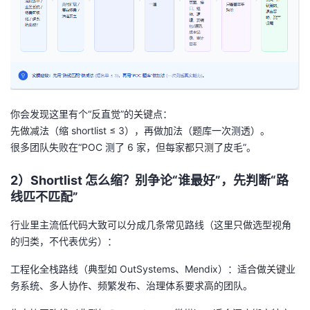
我
注
的
开
的
Programs
发
支
者
你会发现这里有个“反直觉”的关键点：
持
学
先做减法（缩 shortlist ≤ 3），再做加法（题库一次测透）。
很多团队失败在“POC 测了 6 家，但每家都只测了皮毛”。
我
堂
2）Shortlist 怎么缩？别争论“谁最好”，先判断“路
的
我
我
线匹不匹配”
技
的
的
我
行业里主流低代码大致可以分成几条常见路线（这里只做选型视角
的归类，不代表优劣）：
术
云
课
的
我
工程化全栈路线
（典型如 OutSystems、Mendix）：适合做关键业
支
声
程
认
的
我
务系统、多人协作、频繁发布、治理体系要求高的团队。