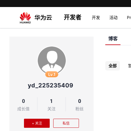
开发者
开发
活动
P
博客
全部
Lv.1
yd_225235409
0
1
0
成长值
关注
粉丝
+ 关注
私信