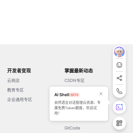
开发者变现
掌握最新动态
云商店
CSDN专区
教育专区
知乎
AI Shell
企业通用专区
开源中国
自然语言对话管理云资源，专
属免费Token额度，欢迎试
51CTO
用！
今日头条
GitCode