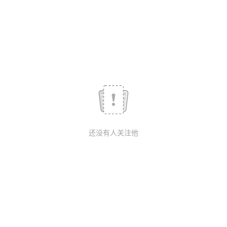
议
注
验
收
藏
还没有人关注他