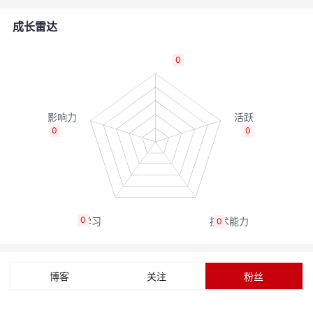
的
Programs
发
者
成长雷达
支
者
我
0
持
学
的
我
我
堂
博
的
我
0
0
的
我
客
论
的
我
我
技
的
坛
圈
的
我
的
我
0
0
术
云
子
直
的
我
课
的
我
支
声
播
活
的
程
认
的
我
博客
关注
粉丝
持
建
动
关
证
实
的