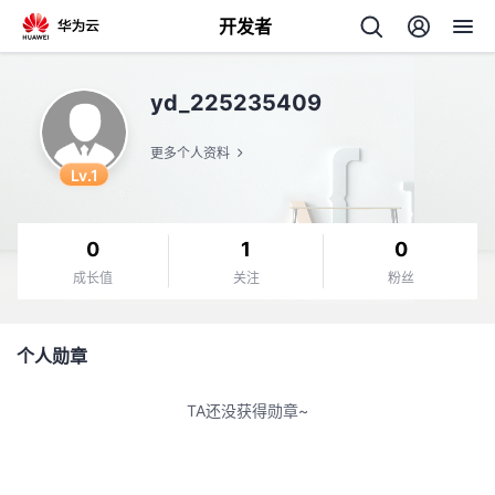
开发者
返
yd_225235409
回
更多个人资料
Lv.1
0
1
0
个
成长值
关注
粉丝
我
人
个人勋章
我
的
主
TA还没获得勋章~
我
的
开
页
我
的
开
发