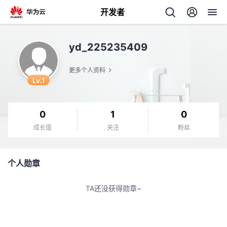
开发者
返
yd_225235409
回
更多个人资料
Lv.1
0
1
0
个
成长值
关注
粉丝
我
人
个人勋章
的
主
TA还没获得勋章~
开
页
发