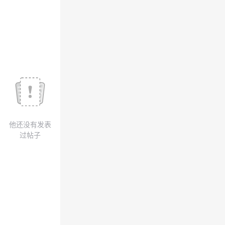
我
注
的
开
的
Programs
发
支
者
持
学
我
堂
他还没有发表
的
我
我
过帖子
技
的
的
我
术
云
课
的
我
支
声
程
认
的
我