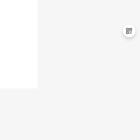
持
建
证
实
的
议
验
收
藏
退
出
登
录