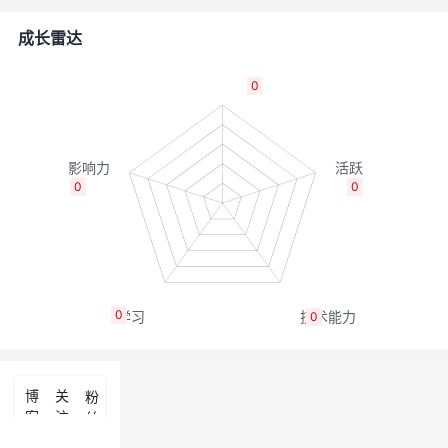
者
成长雷达
我
0
的
我
博
的
我
0
0
客
论
的
我
坛
圈
的
我
0
0
子
直
的
我
我
播
活
的
博
关
粉
客
注
丝
我
动
关
的