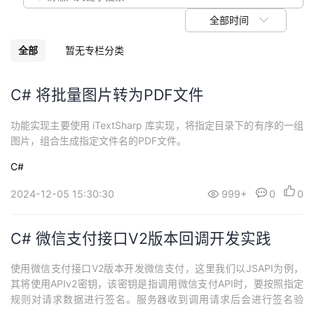
我
注
的
开
全部时间
的
Programs
发
全部
暂无专栏分类
支
者
C# 将批量图片转为PDF文件
持
学
功能实现主要使用 iTextSharp 库实现，将指定目录下的有序的一组
图片，组合生成指定文件名的PDF文件。
我
堂
C#
的
我
我
2024-12-05 15:30:30
999+
0
0
技
的
的
我
​C# 微信支付接口V2版本回调开发实践
术
云
课
的
我
使用微信支付接口V2版本开发微信支付，这里我们以JSAPI为例，
其将使用APIv2密钥，该密钥是指调用微信支付API时，要按照指定
支
声
程
认
的
我
规则对请求数据进行签名。服务器收到调用请求后会进行签名验