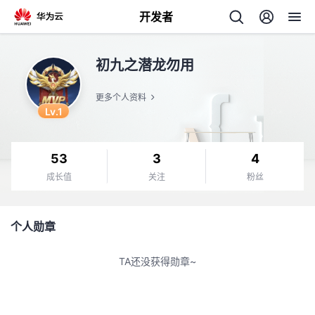
开发者
返
初九之潜龙勿用
回
更多个人资料
Lv.1
53
3
4
个
成长值
关注
粉丝
我
人
个人勋章
的
主
TA还没获得勋章~
开
页
发