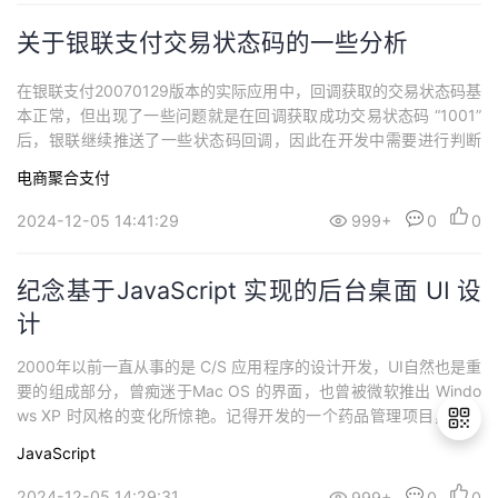
关于银联支付交易状态码的一些分析
在银联支付20070129版本的实际应用中，回调获取的交易状态码基
本正常，但出现了一些问题就是在回调获取成功交易状态码 “1001”
后，银联继续推送了一些状态码回调，因此在开发中需要进行判断
，一味的接收并更新状态码，可能无法达到预期的效果
电商聚合支付
2024-12-05 14:41:29
999+
0
0
纪念基于JavaScript 实现的后台桌面 UI 设
计
2000年以前一直从事的是 C/S 应用程序的设计开发，UI自然也是重
要的组成部分，曾痴迷于Mac OS 的界面，也曾被微软推出 Windo
ws XP 时风格的变化所惊艳。记得开发的一个药品管理项目，因自
己不满意 Windows NT 的风格，擅自做主使用 Windows 底层API
JavaScript
修改窗口系统风格为Mac，以致于后来严重影响了交付时间。现在
感觉，设计再优秀的界面也有审美疲劳的一天。
2024-12-05 14:29:31
999+
0
0