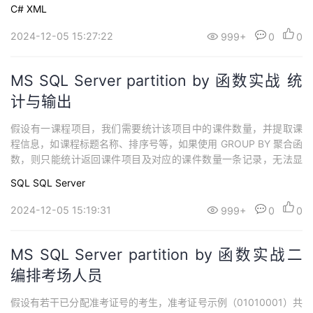
证，需用APIv2密钥生成签名，从而界定商户的身份并防止他人恶意
持
建
证
实
的
C#
XML
篡改数据。签名的计算规则中，使用到的key就是APIv2密钥。
2024-12-05 15:27:22
999+
0
0
议
验
收
藏
MS SQL Server partition by 函数实战 统
计与输出
假设有一课程项目，我们需要统计该项目中的课件数量，并提取课
程信息，如课程标题名称、排序号等，如果使用 GROUP BY 聚合函
数，则只能统计返回课件项目及对应的课件数量一条记录，无法显
示明细信息，对于终端想要进行输出的话，此时 partition by 就派
SQL
SQL Server
上用场了。
2024-12-05 15:19:31
999+
0
0
MS SQL Server partition by 函数实战二
编排考场人员
假设有若干已分配准考证号的考生，准考证号示例（01010001）共