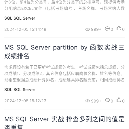
计8位，前4位为分类号，后4位为分类下的总排序号。现提供考场
分配信息EXCEL文件（包括考场编号 、考场名称、考场容纳人数
等），希望根据准考证号升序，将考生分配于对应的考场中，并生
SQL
SQL Server
成对应的座位号（也即每一个考场的排序号），即分配原则为准考
证号越小，考场号和座位号越靠前。本文将介绍利用partition by 、
2024-12-05 15:14:48
999+
0
0
c# 来实现这一需求
MS SQL Server partition by 函数实战三
成绩排名
​需求假设有若干已更新考试成绩的考生，考试成绩包括总成绩、分
项成绩1、分项成绩2，其它信息包括应聘岗位名称、姓名等信息。
现希望根据总成绩计算排名，成绩越高排名越靠前，相同成绩排名
并列，另外有并列则按总数递增，如两个第1后是第3。本文将继续
SQL
SQL Server
介绍利用 partition by 来实现这一需求，主要实现如下功能：（1）
编写视图获取基础数据，包括人员基本信息和考试成绩数据等（2）
2024-12-05 15:12:23
999+
0
0
通过 partit...
MS SQL Server 实战 排查多列之间的值是
否重复