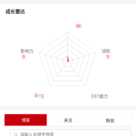
者
成长雷达
我
50
的
我
博
的
我
0
3
客
论
的
我
坛
圈
的
我
0
0
子
直
的
我
我
播
活
的
博客
关注
粉丝
我
动
关
的