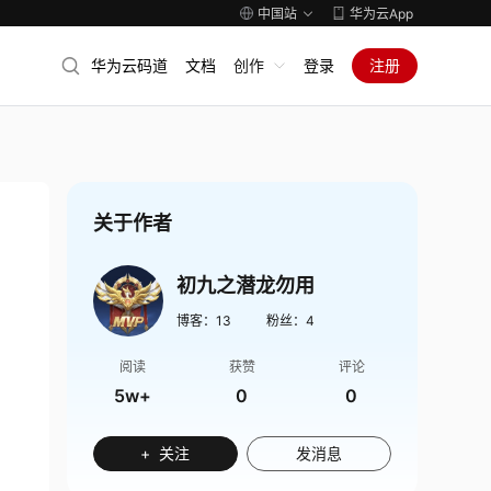
中国站
华为云App
华为云码道
文档
创作
登录
注册
关于作者
初九之潜龙勿用
博客：
13
粉丝：
4
阅读
获赞
评论
5w+
0
0
+ 关注
发消息