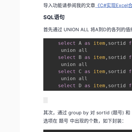
导入功能请参阅我的文章
《C#实现Exc
SQL语句
首先通过 UNION ALL 将A到D的各列
select
 A 
as
item
,
sortid 
f
	 union all

select
 B 
as
item
,
sortid 
f
	 union all

select
 C 
as
item
,
sortid 
f
	 union all

select
 D 
as
item
,
sortid 
f
其次，通过 group by 对 sortid (题号
选项在 题号 中出现的个数，如下封装：