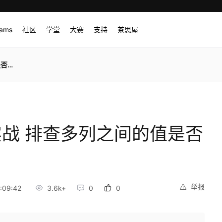
rams
社区
学堂
大赛
支持
茶思屋
重复
er 实战 排查多列之间的值是否
举报
:09:42
3.6k+
0
0