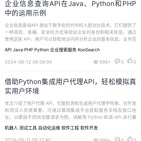
企业信息查询API在Java、Python和PHP
中的运用示例
企业信息查询API 类似于数字化时代中的人脸对比技术。它们提供了
一种高效、准确、安全的方式来验证企业的身份和相关信息。通过
使用这些 API，用户可以轻松地访问并分析企业的基本信息、业务范
围等数据，从而促进了企业信息的管理和利用。这些API的应用推动
API
Java
PHP
Python
企业搜索服务 KooSearch
了企业信息领域的技术创新和应用发展，为企业管理、风险评估、
市场分析等提供了强大的支持。
2024-09-12 09:39:04
999+
0
0
借助Python集成用户代理API，轻松模拟真
实用户环境
本文介绍了用户代理 API，它能检测和生成用户代理字符串，对开发
和测试人员很重要。可通过幂简集成平台获取服务文档及接口地
址。以模拟不同浏览器请求为例，讲解用 Python 和该 API 进行兼
容性测试的步骤，包括定义目录结构、安装依赖、核心代码及启动
机器人
测试工具
自动化运维
软件工程
软件开发
方法等。最后总结其能帮助测试兼容性，高效进行开发和测试，推
荐访问幂简集成 API 平台获取更多服务。
2024-09-11 09:37:40
999+
0
0