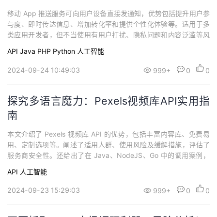
移动 App 推送服务可向用户设备直接发通知，优势包括提升用户参
与度、即时传达信息、增加转化率和提供个性化体验等。适用于多
类应用开发者，但不当使用有用户打扰、隐私问题和内容泛滥等风
险。北京百度网讯科技有限公司提供安全保障。可在 Java、Pytho
API
Java
PHP
Python
人工智能
n、PHP 中调用，也有短信等替代方案。可通过幂简集成了解更多信
息，幂简集成提供多种方式发现 API，帮助开发者快速上手。
2024-09-24 10:49:03
999+
0
0
探究多语言魔力：Pexels视频库API实用指
南
本文介绍了 Pexels 视频库 API 的优势，包括丰富内容库、免费易
用、定制选项等。阐述了适用人群、使用风险及缓解措施，评估了
服务商安全性。还给出了在 Java、NodeJS、Go 中的调用案例，
介绍了替换方案，如 Unsplash API 等。最后说明了可通过幂简集成
API
人工智能
平台找到 Pexels 视频库 API，其博客也提供相关指南帮助开发者快
速使用目标 API。
2024-09-23 15:29:03
999+
0
0