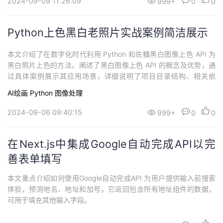
2024-09-09 11:26:09
999+
0
0
Python上色黑白老照片实战案例简洁展示
本文介绍了在数字化时代利用 Python 和佐糖黑白图像上色 API 为
黑白照片上色的方法。阐述了黑白图像上色 API 的概念及优势，通
过具体案例展示其应用场景，详细说明了项目目录结构、相关依
赖、核心代码及注意事项等，最后总结该技术能帮助用户将珍贵瞬
AI绘画
Python
图像处理
间以全新方式呈现，为记忆增添色彩，无论是个人项目还是商业应
用都有极大帮助。
2024-09-06 09:40:15
999+
0
0
在Next.js中集成Google自动完成API以完
善表单填写
本文重点介绍如何使用Google自动完成API 为用户提供输入前搜索
体验，预测地名、地址和加号。它返回包含所有地址组件的数据，
可用于填充其他输入字段。