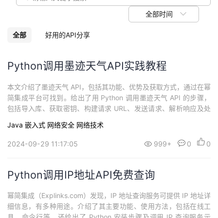
我
注
的
开
全部时间
的
Programs
发
全部
好用的API分享
支
者
Python调用墨迹天气API实践教程
持
学
本文介绍了墨迹天气 API，包括其功能、优势及获取方式，通过在幂
简集成平台可找到。给出了用 Python 调用墨迹天气 API 的步骤，
我
堂
包括导入库、获取密钥、构建请求 URL、发送请求、解析响应及处
理数据等，最后提醒注意 API 使用限制。
Java
嵌入式
网络安全
网络技术
的
我
我
2024-09-29 11:17:05
999+
0
0
技
的
的
我
Python调用IP地址API免费查询
术
云
课
的
我
幂简集成（Explinks.com）发现，IP 地址查询服务可提供 IP 地址详
支
声
程
认
的
我
细信息，有多种用途。介绍了其主要功能、使用方法，包括在线工
具、命令行等，还给出了 Python 安装步骤及调用 IP 查询服务示