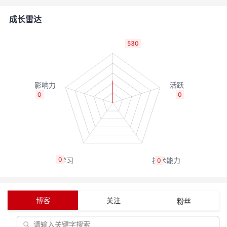
者
成长雷达
我
530
的
我
博
的
我
0
0
客
论
的
我
坛
圈
的
我
0
0
子
直
的
我
我
播
活
的
博客
关注
粉丝
我
动
关
的