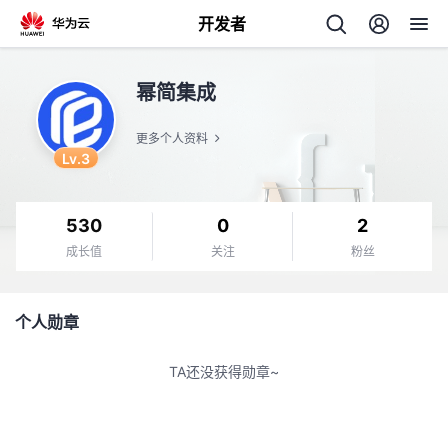
开发者
返
幂简集成
回
更多个人资料
Lv.3
530
0
2
个
成长值
关注
粉丝
我
人
个人勋章
的
主
TA还没获得勋章~
开
页
发