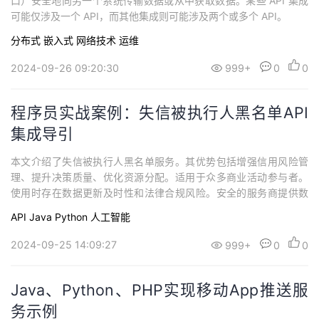
口）安全地向另一个系统传输数据或从中获取数据。某些 API 集成
可能仅涉及一个 API，而其他集成则可能涉及两个或多个 API。
分布式
嵌入式
网络技术
运维
2024-09-26 09:20:30
999+
0
0
程序员实战案例：失信被执行人黑名单API
集成导引
本文介绍了失信被执行人黑名单服务。其优势包括增强信用风险管
理、提升决策质量、优化资源分配。适用于众多商业活动参与者。
使用时存在数据更新及时性和法律合规风险。安全的服务商提供数
据传输加密等保障。给出了 Java、Python、PHP 语言的集成代码
API
Java
Python
人工智能
示例。还提及该服务无明显替换方案，可通过其网站获取信息。幂
简集成是 API 集成管理平台，提供多种发现 API 的功能。
2024-09-25 14:09:27
999+
0
0
Java、Python、PHP实现移动App推送服
务示例