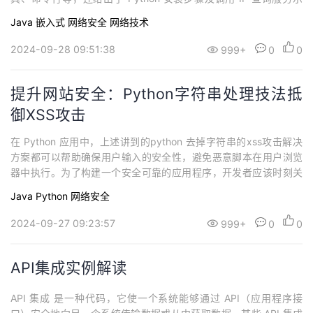
持
建
证
实
的
例，最后列举了一些免费 IP 查询服务。
Java
嵌入式
网络安全
网络技术
议
验
收
2024-09-28 09:51:38
999+
0
0
藏
提升网站安全：Python字符串处理技法抵
御XSS攻击
在 Python 应用中，上述讲到的python 去掉字符串的xss攻击解决
方案都可以帮助确保用户输入的安全性，避免恶意脚本在用户浏览
器中执行。为了构建一个安全可靠的应用程序，开发者应该时刻关
注输入的合法性并使用合适的工具进行过滤和转义。
Java
Python
网络安全
2024-09-27 09:23:57
999+
0
0
API集成实例解读
API 集成 是一种代码，它使一个系统能够通过 API（应用程序接