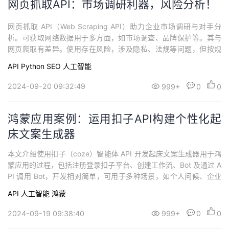
网页抓取API：市场调研利器，风险分析！
网页抓取 API（Web Scraping API）助力企业市场调研与对手分
析。可获取网络数据用于多方面，如市场调查、品牌保护等。其与
网页爬取有差异。使用存在风险，涉及隐私、法规等问题，但按规
则使用可规避。文中以 Scraperbox 公司 API 为例阐述使用过程包
API
Python
SEO
人工智能
括抓取、解析、存储、分析。还介绍自建网页抓取程序时 API 的查
找途径，幂简集成可提供相关帮助。
2024-09-20 09:32:49
999+
0
0
鸿蒙应用案例：运用扣子API构建个性化起
床文案生成器
本文介绍使用扣子（coze）智能体 API 开发起床文案生成器用于鸿
蒙应用的过程，包括注册登录扣子平台、创建工作流、Bot 及通过 A
PI 调用 Bot，开发相对简单，可用于多种场景，如个人问候、企业
及智能家居等，HarmonyOS NEXT 应用前景广阔。
API
人工智能
鸿蒙
2024-09-19 09:38:40
999+
0
0