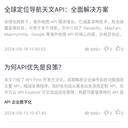
全球定位导航天文API：全面解决方案
全球化趋势下，海外地图 API 需求增长。它涵盖多种技术，有全球
覆盖等好处，可用于多个场景。文中介绍了 Geoapify、MapFan、
MapmyIndia、Google 等海外地图 API 的核心内容、价格及协议，
还解答了常见问题。海外地图 API 是全球化时代重要工具，可从文
中选择适合的 API 构建产品，如需更多 API 可访问幂简集成。
2024-09-18 11:30:02
999+
0
0
为何API优先是良策？
本文介绍了 API-First 开发方法论。该策略将企业操作系统功能围绕
主要 API，缩减变换程序。其好处包括从需求出发高效定制 API，如
华为云 API Explorer 可实现自动化管理；构建可重复使用的 API 接
口，如 ChatGPT API 利用 AI 技术；打破版本限制实现数据交互，
API
企业数字化
以 GraphQL 为例；还能实现前端、后端独立开发部署，减少数据修
改，如 Mock Restful A
2024-09-13 10:47:40
999+
0
0