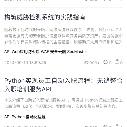
构筑威胁检测系统的实践指南
随着数字化时代的来临，网络威胁日趋复杂且难测，各行业及个人
亟需更强有力的安全防护措施以保障其各类数字资产。威胁情报中
心作为创建实时威胁情报的主要设备，能够助广大用户识别和应对
各类网络攻击。本篇文章将具体阐述威胁情报中心的优势、适用范
API
Web应用防火墙 WAF
安全云脑 SecMaster
畴、可能涉及的风险，同时还将介绍如何在Python程序中整合这一
重要功能，并附有相应的代码示例供参考。威胁情报中心的优势是
2024-09-10 13:59:45
999+
0
0
什么？威胁情报中心 为用户提供了全面的安...
Python实现员工自动入职流程：无缝整合
入职培训服务API
本文介绍了自助式入职培训服务 API，可通过 Python 集成实现员工
入职流程自动化，包括概念、案例场景、实现步骤及总结等内容。
API
Python
自动化运维